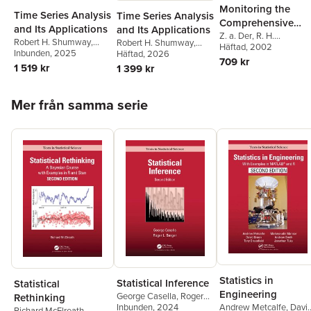
Monitoring the
Time Series Analysis
Time Series Analysis
Comprehensive
and Its Applications
and Its Applications
Nuclear-Test-Ban
Z. a. Der
,
R. H.
Robert H. Shumway
,
Robert H. Shumway
,
Shumway
Häftad
, 2002
,
Zoltan A. De
Treaty: Data
David S. Stoffer
Inbunden
, 2025
David S. Stoffer
Häftad
, 2026
Robert H. Shumway
,
709 kr
Processing and
1 519 kr
1 399 kr
Eugene T. Herrin
Infrasound
Hoppa över listan
Mer från samma serie
Statistics in
Statistical Inference
Statistical
Engineering
George Casella
,
Roger
Rethinking
Berger
Inbunden
, 2024
Andrew Metcalfe
,
Davi
Richard McElreath