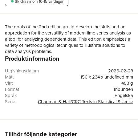
Skickas
inom 10-15 vardagar
The goals of the 2nd edition are to develop the skills and an
appreciation for the versatility of modern time series analysis as
a tool for analyzing dependent data. This edition emphasizes a
variety of methodological techniques to illustrate solutions to
data analysis problems.
Produktinformation
Utgivningsdatum
2026-02-23
Mått
156 x 234 x undefined mm
Vikt
453 g
Format
Inbunden
Språk
Engelska
Serie
Chapman & Hall/CRC Texts in Statistical Science
Antal sidor
278
Förlag
Taylor & Francis Ltd
ISBN
9781041031611
Tillhör följande kategorier