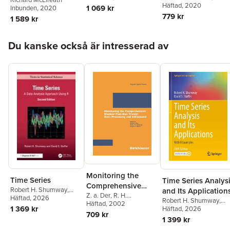
Green
Häftad
,
, 2020
Tony Greenfield
,
1 069 kr
Inbunden
, 2020
Mayhayaudin Mansor
,
779 kr
1 589 kr
Andrew Smith
,
Jonatha
Tuke
Hoppa över listan
Du kanske också är intresserad av
Monitoring the
Time Series
Time Series Analys
Comprehensive
Robert H. Shumway
,
and Its Application
Nuclear-Test-Ban
Z. a. Der
,
R. H.
David S. (Department of
Häftad
, 2026
Robert H. Shumway
,
Shumway
Häftad
, 2002
,
Zoltan A. Der
,
Treaty: Data
Statistics University of
1 369 kr
David S. Stoffer
Häftad
, 2026
Robert H. Shumway
,
709 kr
Pittsburgh 1826 Wesley
Processing and
1 399 kr
Eugene T. Herrin
W.) Stoffer
Infrasound