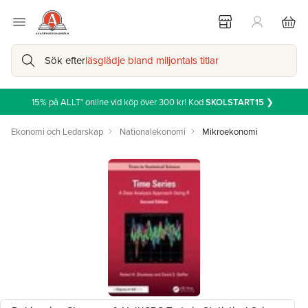
Sök efter
läsglädje bland miljontals titlar
15% på ALLT* online vid köp över 300 kr! Kod
SKOLSTART15
❯
Ekonomi och Ledarskap
Nationalekonomi
Mikroekonomi