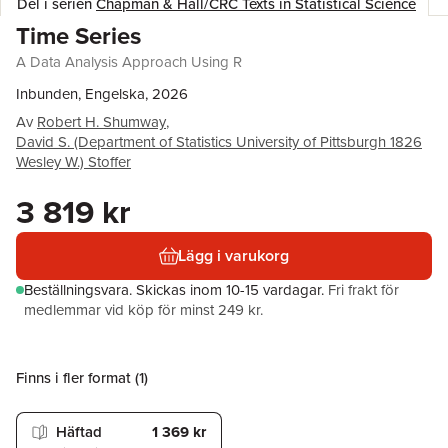
Del i serien
Chapman & Hall/CRC Texts in Statistical Science
Time Series
A Data Analysis Approach Using R
Inbunden, Engelska, 2026
Av
Robert H. Shumway
,
David S. (Department of Statistics University of Pittsburgh 1826
Wesley W.) Stoffer
3 819 kr
Lägg i varukorg
Beställningsvara.
Skickas
inom 10-15 vardagar
.
Fri frakt för
medlemmar vid köp för minst 249 kr.
Finns i fler format (
1
)
Häftad
1 369 kr