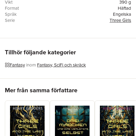
Vikt
390 g
Format
Häftad
Språk
Engelska
Serie
Three Girls
Antal sidor
328
Upplaga
26002
Förlag
Bod - Books on Demand
ISBN
9783695126811
Tillhör följande kategorier
Fantasy
inom
Fantasy, SciFi och skräck
Hoppa över listan
Mer från samma författare