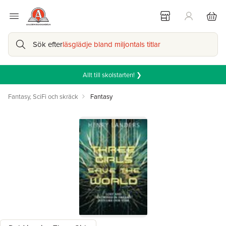
Sök efter
läsglädje bland miljontals titlar
Allt till skolstarten! ❯
Fantasy, SciFi och skräck
Fantasy