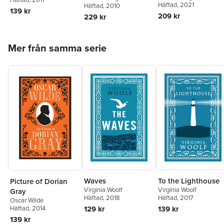
Series)
Häftad
, 2021
Häftad
, 2010
139 kr
209 kr
229 kr
Hoppa över listan
Mer från samma serie
Waves
To the Lighthouse
Picture of Dorian
Virginia Woolf
Virginia Woolf
Gray
Häftad
, 2018
Häftad
, 2017
Oscar Wilde
Häftad
, 2014
129 kr
139 kr
139 kr