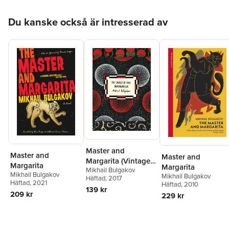
Hoppa över listan
Du kanske också är intresserad av
Master and
Master and
Master and
Margarita (Vintage
Margarita
Margarita
Mikhail Bulgakov
Classic Russians
Mikhail Bulgakov
Mikhail Bulgakov
Häftad
, 2017
Series)
Häftad
, 2021
Häftad
, 2010
139 kr
209 kr
229 kr