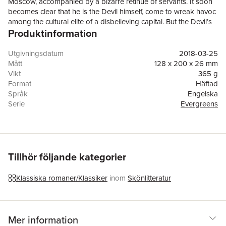
Moscow, accompanied by a bizarre retinue of servants. It soon
becomes clear that he is the Devil himself, come to wreak havoc
among the cultural elite of a disbelieving capital. But the Devil’s
Produktinformation
mission quickly becomes entangled with the fate of the Master –
a man who has turned his back on his former life and taken
refuge in a lunatic asylum – and his past lover, Margarita. Both a
Utgivningsdatum
2018-03-25
satirical romp and a daring analysis of the nature of good and
Mått
128 x 200 x 26 mm
evil, innocence and guilt, The Master and Margarita is the
Vikt
365 g
crowning achievement of one of the greatest Russian writers of
Format
Häftad
the twentieth century.
Språk
Engelska
Serie
Evergreens
Antal sidor
448
Förlag
Alma Books Ltd
ISBN
9781847497826
Översättare
Hugh Aplin
Tillhör följande kategorier
Klassiska romaner/Klassiker
inom
Skönlitteratur
Mer information