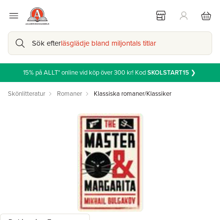
Sök efter
läsglädje bland miljontals titlar
15% på ALLT* online vid köp över 300 kr! Kod
SKOLSTART15
❯
Skönlitteratur
Romaner
Klassiska romaner/Klassiker