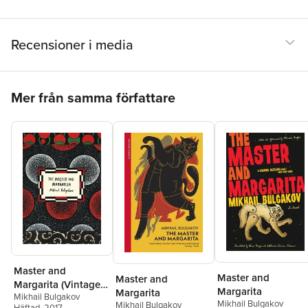
Recensioner i media
Hoppa över listan
Mer från samma författare
Master and
Master and
Master and
Margarita (Vintage
Margarita
Margarita
Mikhail Bulgakov
Classic Russians
Mikhail Bulgakov
Mikhail Bulgakov
Häftad
, 2017