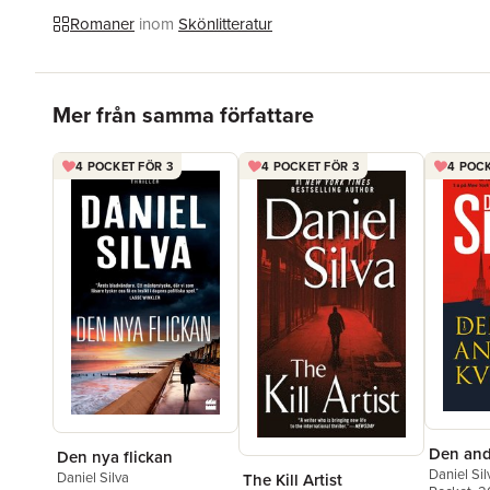
Romaner
inom
Skönlitteratur
Hoppa över listan
Mer från samma författare
4 POCKET FÖR 3
4 POCKET FÖR 3
4 POCK
Den and
Den nya flickan
Daniel Sil
Daniel Silva
The Kill Artist