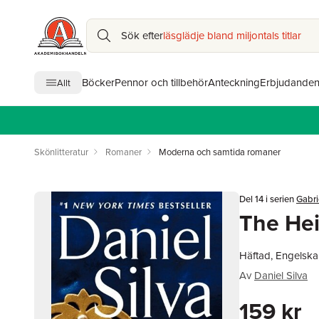
Sök efter
läsglädje bland miljontals titlar
Böcker
Pennor och tillbehör
Anteckning
Erbjudande
Allt
Skönlitteratur
Romaner
Moderna och samtida romaner
Del 14 i serien
Gabri
The Hei
Häftad, Engelska
Av
Daniel Silva
159 kr