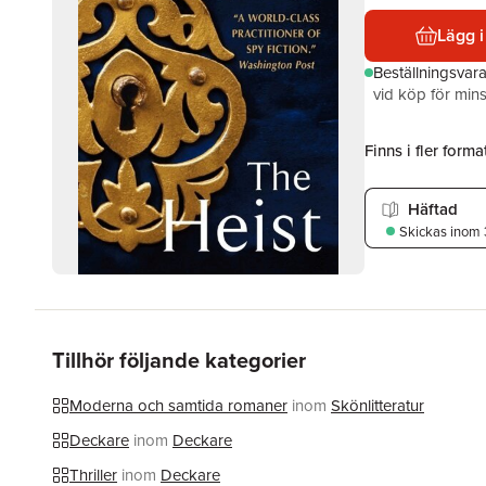
Lägg i
Beställningsvar
vid köp för mins
Finns i fler format
Häftad
Skickas
inom 
Tillhör följande kategorier
Moderna och samtida romaner
inom
Skönlitteratur
Deckare
inom
Deckare
Thriller
inom
Deckare