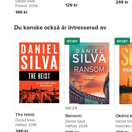
Daniel Silva
249 kr
129 kr
Pocket
, 2004
149 kr
Hoppa över listan
Du kanske också är intresserad av
NYHET
NYHET
Del 26
The Heist
Ransom
Okänd k
Daniel Silva
Daniel Silva
Daniel Sil
Häftad
, 2018
Häftad
, 2026
Inbunden
349 kr