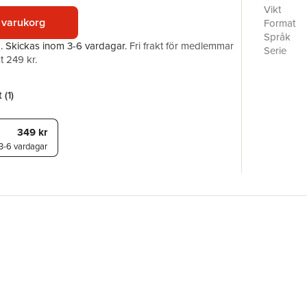
and back—
Vikt
His brilli
 varukorg
Format
joined th
Språk
a.
Skickas
inom 3-6 vardagar
.
Fri frakt för medlemmar
Smiley, J
Serie
t 249 kr.
Following
Antal sid
returns w
Förlag
outstandin
ISBN
 (
1
)
for both 
349 kr
3-6 vardagar