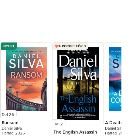
NYHET
4 POCKET FÖR 3
Del 26
Ransom
A Death in Cor
Del 2
Daniel Silva
Daniel Silva
The English Assassin
Häftad
, 2026
Häftad
, 2024