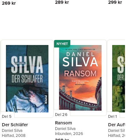
289 kr
299 kr
269 kr
NYHET
Del 26
Del 5
Del 1
Ransom
Der Schläfer
Der Auftragge
Daniel Silva
Daniel Silva
Daniel Silva
Inbunden
, 2026
Häftad
, 2008
Häftad
, 2003