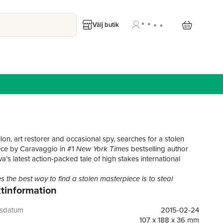
Välj butik
lon, art restorer and occasional spy, searches for a stolen
ce by Caravaggio in #1
New York Times
bestselling author
va’s latest action-packed tale of high stakes international
 the best way to find a stolen masterpiece is to steal
tinformation
e . . .
elist Daniel Silva has thrilled readers with sixteen thoughtful
ing spy novels featuring a diverse cast of compelling
gsdatum
2015-02-24
s and ingenious plots that have taken them around the globe
107 x 188 x 36 mm