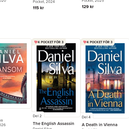
2020
Pocket
, 2025
Pocket
, 2024
129 kr
115 kr
4 POCKET FÖR 3
4 POCKET FÖR 3
Del 2
Del 4
va
The English Assassin
A Death in Vienna
2026
Daniel Silva