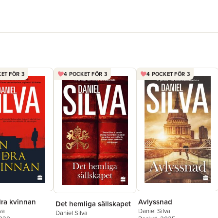
ET FÖR 3
4 POCKET FÖR 3
4 POCKET FÖR 3
ra kvinnan
Avlyssnad
Det hemliga sällskapet
va
Daniel Silva
Daniel Silva