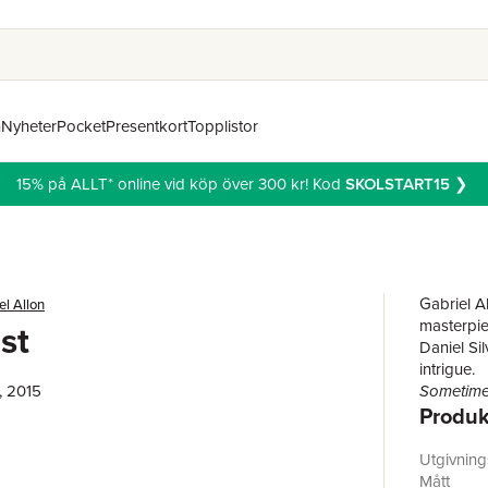
n
Nyheter
Pocket
Presentkort
Topplistor
15% på ALLT* online vid köp över 300 kr! Kod
SKOLSTART15
❯
Gabriel Al
el Allon
masterpie
st
Daniel Sil
intrigue.
, 2015
Sometimes
Produk
another on
Master nov
and gripp
Utgivnin
character
Mått