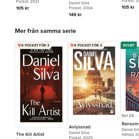
Pocket
, 
Pocket
, 2021
Daniel Silva
105 kr
105 kr
Pocket
, 2004
149 kr
Hoppa över listan
Mer från samma serie
4 POCKET FÖR 3
4 POCKET FÖR 3
NYHET
Del 26
Ransom
Avlyssnad
Daniel Sil
Daniel Silva
The Kill Artist
Häftad
, 
Pocket
, 2025