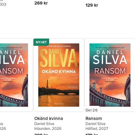
269 kr
2003
129 kr
NYHET
Del 26
Okänd kvinna
Ransom
va
Daniel Silva
Daniel Silva
2026
Inbunden
, 2026
Häftad
, 2027