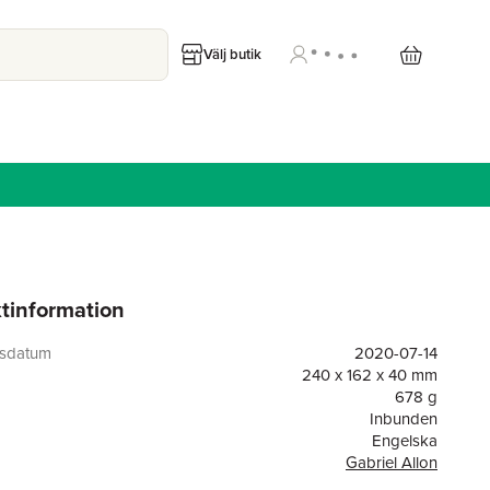
Välj butik
tinformation
gsdatum
2020-07-14
240 x 162 x 40 mm
678 g
Inbunden
Engelska
Gabriel Allon
or
444