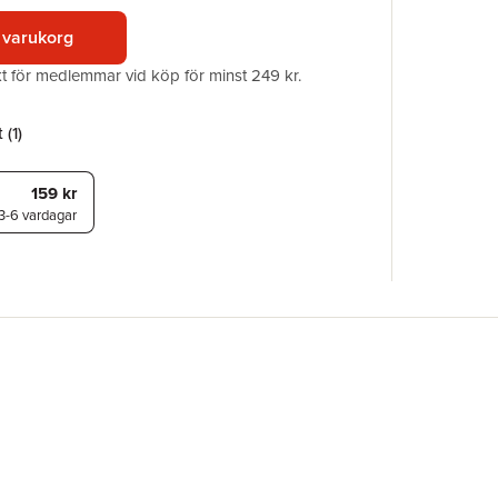
Förlag
 varukorg
ISBN
akt för medlemmar vid köp för minst 249 kr.
 (
1
)
159 kr
3-6 vardagar