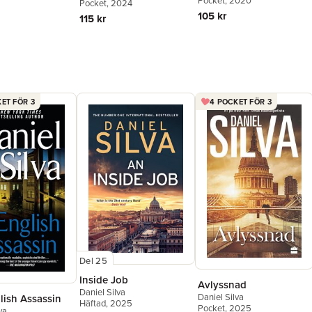
Pocket
, 2020
Pocket
, 2024
105 kr
115 kr
ET FÖR 3
4 POCKET FÖR 3
Del 25
Inside Job
Avlyssnad
Daniel Silva
Daniel Silva
lish Assassin
Häftad
, 2025
Pocket
, 2025
va