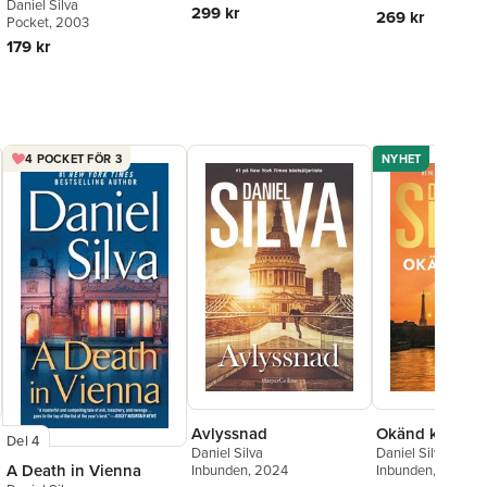
Daniel Silva
299 kr
269 kr
Pocket
, 2003
179 kr
4 POCKET FÖR 3
NYHET
Avlyssnad
Okänd kvinna
Del 4
Daniel Silva
Daniel Silva
A Death in Vienna
Inbunden
, 2024
Inbunden
, 2026