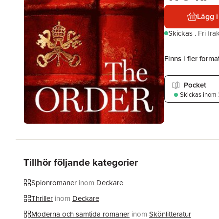
Lägg i
Skickas
.
Fri fr
Finns i fler format
Pocket
Skickas
inom 
Tillhör följande kategorier
Spionromaner
inom
Deckare
Thriller
inom
Deckare
Moderna och samtida romaner
inom
Skönlitteratur