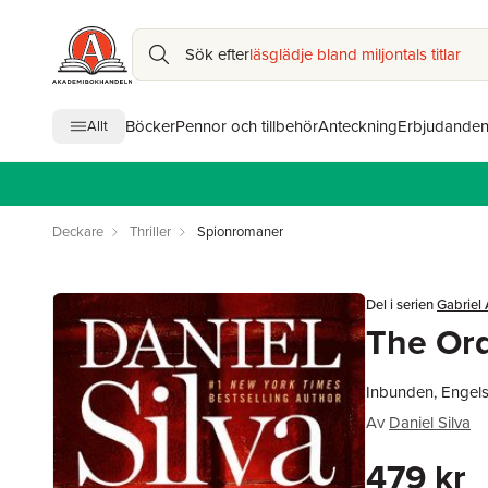
Sök efter
läsglädje bland miljontals titlar
Böcker
Pennor och tillbehör
Anteckning
Erbjudande
Allt
Deckare
Thriller
Spionromaner
Del i serien
Gabriel 
The Or
Inbunden, Engel
Av
Daniel Silva
479 kr