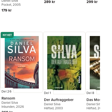
Daniel Silva
289 kr
299 kr
Pocket
, 2005
179 kr
NYHET
Del 26
Del 1
Del 8
Ransom
Der Auftraggeber
Das Moskau-K
Daniel Silva
Daniel Silva
Daniel Silva
Inbunden
, 2026
Häftad
, 2003
Häftad
, 2011