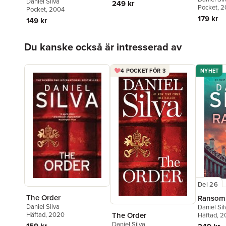
Daniel Silva
249 kr
Pocket
, 
Pocket
, 2004
179 kr
149 kr
Hoppa över listan
Du kanske också är intresserad av
4 POCKET FÖR 3
NYHET
Del 26
The Order
Ransom
Daniel Silva
Daniel Sil
The Order
Häftad
, 2020
Häftad
, 
Daniel Silva