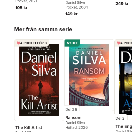
Pocket
, 2021
Daniel Silva
249 kr
105 kr
Pocket
, 2004
149 kr
Hoppa över listan
Mer från samma serie
4 POCKET FÖR 3
NYHET
4 POCK
Del 26
Ransom
Del 2
Daniel Silva
The Eng
The Kill Artist
Häftad
, 2026
Daniel Sil