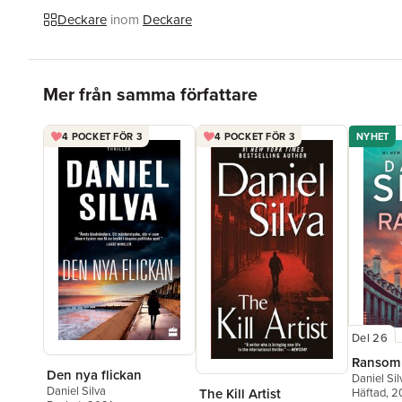
Deckare
inom
Deckare
Hoppa över listan
Mer från samma författare
4 POCKET FÖR 3
4 POCKET FÖR 3
NYHET
Del 26
Ransom
Den nya flickan
Daniel Sil
Daniel Silva
The Kill Artist
Häftad
, 