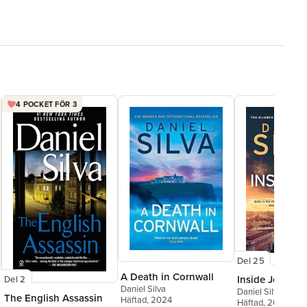
4 POCKET FÖR 3
Del 25
A Death in Cornwall
Inside Job
Del 2
Daniel Silva
Daniel Silva
The English Assassin
Häftad
, 2024
Häftad
, 2025