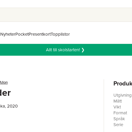
n
Nyheter
Pocket
Presentkort
Topplistor
Allt till skolstarten! ❯
Produk
Allon
der
Utgivnin
Mått
ska, 2020
Vikt
Format
Språk
Serie
Antal sid