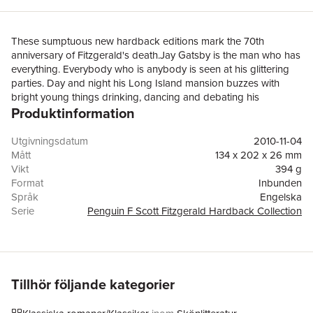
These sumptuous new hardback editions mark the 70th
anniversary of Fitzgerald's death.Jay Gatsby is the man who has
everything. Everybody who is anybody is seen at his glittering
parties. Day and night his Long Island mansion buzzes with
bright young things drinking, dancing and debating his
Produktinformation
mysterious character. For Gatsby - young, handsome, fabulously
rich - always seems alone in the crowd, watching and waiting,
though no one knows what for. Beneath the shimmering surface
Utgivningsdatum
2010-11-04
of his life he is hiding a secret: a silent longing for the one thing
Mått
134 x 202 x 26 mm
that will always be out of his reach. And soon this destructive
Vikt
394 g
obsession will force his world to unravel.
Format
Inbunden
Språk
Engelska
Serie
Penguin F Scott Fitzgerald Hardback Collection
Antal sidor
272
Förlag
Penguin Books Ltd
ISBN
9780141194059
Tillhör följande kategorier