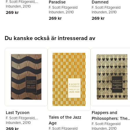
F. Scott Fitzgerald
,
Paradise
Damned
Edmund Wilson
Inbunden
, 2010
F. Scott Fitzgerald
F. Scott Fitzgerald
269 kr
Inbunden
, 2010
Inbunden
, 2010
269 kr
269 kr
Hoppa över listan
Du kanske också är intresserad av
Last Tycoon
Flappers and
Tales of the Jazz
F. Scott Fitzgerald
,
Philosophers: The
Age
Edmund Wilson
Inbunden
, 2010
Collected Short
F. Scott Fitzgerald
F. Scott Fitzgerald
269 kr
Inbunden
, 2010
Stories of F. Scott