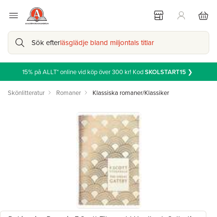
Sök efter
läsglädje bland miljontals titlar
15% på ALLT* online vid köp över 300 kr! Kod
SKOLSTART15
❯
Skönlitteratur
Romaner
Klassiska romaner/Klassiker