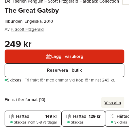
Del i serien
Penguin F Scott Fitzgerald Hardback Collection
The Great Gatsby
Inbunden, Engelska, 2010
Av
F. Scott Fitzgerald
249 kr
Lägg i varukorg
Reservera i butik
Skickas
.
Fri frakt för medlemmar vid köp för minst 249 kr.
Finns i fler format (
10
)
Visa alla
Häftad
149 kr
Häftad
129 kr
Häfta
Skickas
inom 5-8 vardagar
Skickas
Skickas