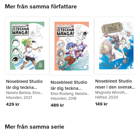
Hoppa över listan
Mer från samma författare
Nosebleed Studio
Nosebleed Studio
Nosebleed Studio
reser i den svenska
lär dig teckna
lär dig teckna
Magnolia Winroth
,
historien
Natalia Batista
,
Elise
manga! :
Elise Rosberg
,
Natalia
manga:
Natalia Batista
Häftad
, 2020
,
Joakim
Rosberg
Inbunden
, 2021
Batista
Inbunden
,
Magnolia
, 2018
karaktärsdesign
serieskapande
Waller
Winroth
149 kr
429 kr
489 kr
Hoppa över listan
Mer från samma serie