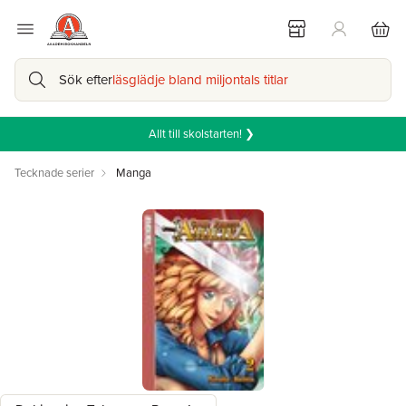
Sök efter
läsglädje bland miljontals titlar
Allt till skolstarten! ❯
Tecknade serier
Manga