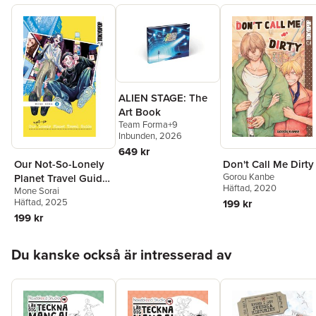
ALIEN STAGE: The
Art Book
Team Forma+9
Inbunden
, 2026
649 kr
Our Not-So-Lonely
Don't Call Me Dirty
Gorou Kanbe
Planet Travel Guide,
Häftad
, 2020
Mone Sorai
Volume 6
Häftad
, 2025
199 kr
199 kr
Hoppa över listan
Du kanske också är intresserad av