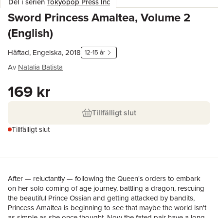
Del i serien
Tokyopop Press Inc
Sword Princess Amaltea, Volume 2
(English)
Häftad, Engelska, 2018
12-15 år
Av
Natalia Batista
169 kr
Tillfälligt slut
Tillfälligt slut
After — reluctantly — following the Queen's orders to embark
on her solo coming of age journey, battling a dragon, rescuing
the beautiful Prince Ossian and getting attacked by bandits,
Princess Amaltea is beginning to see that maybe the world isn't
as simple as she once thought. Now the fated pair have a long