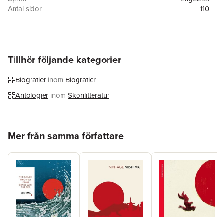
Antal sidor
110
Förlag
Lyle Stuart
ISBN
9786159424645
Tillhör följande kategorier
Biografier
inom
Biografier
Antologier
inom
Skönlitteratur
Hoppa över listan
Mer från samma författare