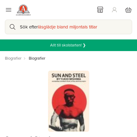
Sök efter
läsglädje bland miljontals titlar
Allt till skolstarten! ❯
Biografier
Biografier