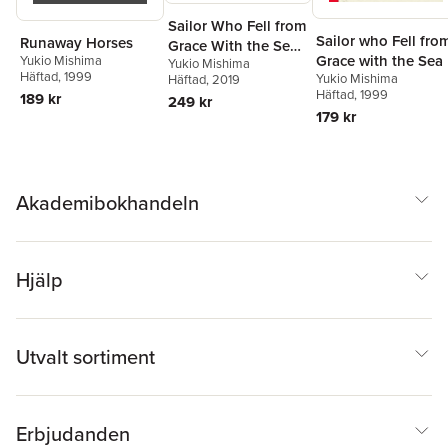
Sailor Who Fell from
Sailor who Fell fro
Runaway Horses
Grace With the Sea
Grace with the Sea
Yukio Mishima
Yukio Mishima
(Vintage Classics
Häftad
, 1999
Yukio Mishima
Häftad
, 2019
Japanese Series)
Häftad
, 1999
189 kr
249 kr
179 kr
Akademibokhandeln
Hjälp
Utvalt sortiment
Erbjudanden