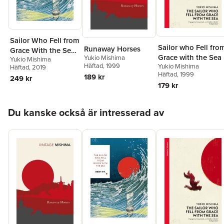
Sailor Who Fell from
Sailor who Fell fro
Runaway Horses
Grace With the Sea
Grace with the Sea
Yukio Mishima
Yukio Mishima
(Vintage Classics
Häftad
, 1999
Yukio Mishima
Häftad
, 2019
Japanese Series)
Häftad
, 1999
189 kr
249 kr
179 kr
Hoppa över listan
Du kanske också är intresserad av