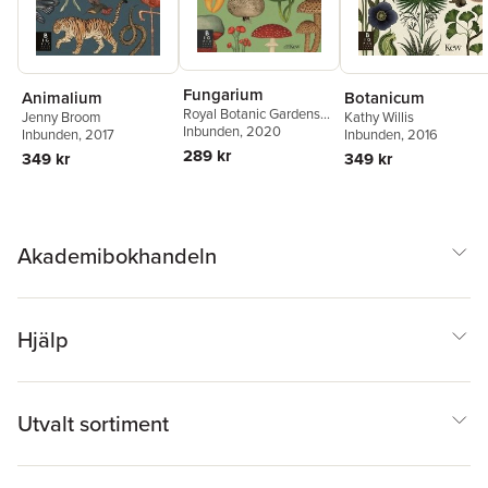
Fungarium
Animalium
Botanicum
Royal Botanic Gardens
Jenny Broom
Kathy Willis
Kew PLG
Inbunden
,
, 2020
Ester Gaya
Inbunden
, 2017
Inbunden
, 2016
289 kr
349 kr
349 kr
Akademibokhandeln
Hjälp
Utvalt sortiment