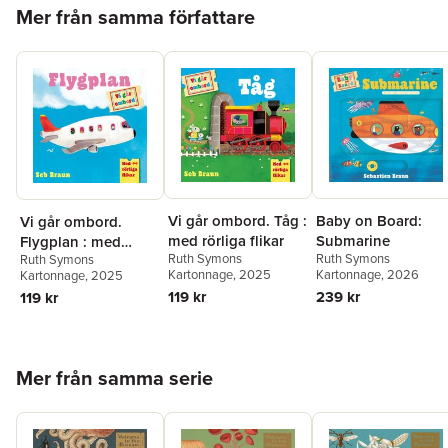
Hoppa över listan
Mer från samma författare
Vi går ombord. Tåg :
Baby on Board:
Vi går ombord.
med rörliga flikar
Submarine
Flygplan : med
Ruth Symons
Ruth Symons
Ruth Symons
rörliga flikar
Kartonnage
, 2025
Kartonnage
, 2026
Kartonnage
, 2025
119 kr
239 kr
119 kr
Hoppa över listan
Mer från samma serie