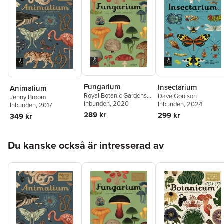
Fungarium
Insectarium
Animalium
Royal Botanic Gardens
Dave Goulson
Jenny Broom
Kew PLG
Inbunden
,
, 2020
Ester Gaya
Inbunden
, 2024
Inbunden
, 2017
289 kr
299 kr
349 kr
Hoppa över listan
Du kanske också är intresserad av