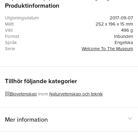
Produktinformation
fantastic new artwork from Katie Scott.
Utgivningsdatum
2017-09-07
Mått
252 x 196 x 15 mm
Vikt
496 g
Format
Inbunden
Språk
Engelska
Serie
Welcome To The Museum
Antal sidor
80
Förlag
Templar Books
Illustratör
Katie Scott Limited
ISBN
9781783706822
Tillhör följande kategorier
Biovetenskap
inom
Naturvetenskap och teknik
Mer information