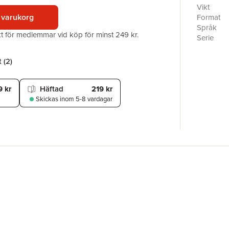
by her re
Vikt
her affai
 varukorg
Format
phone-cal
Språk
akt för medlemmar vid köp för minst 249 kr.
captivate
Serie
Antal sid
Förlag
 (
2
)
ISBN
9 kr
Häftad
219 kr
Skickas
inom 5-8 vardagar