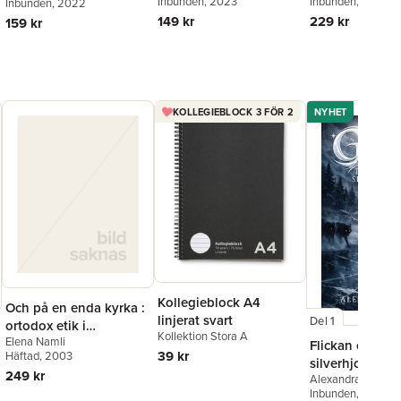
Inbunden
, 2023
Inbunden
, 2022
Inbunden
, 2022
149 kr
229 kr
159 kr
KOLLEGIEBLOCK 3 FÖR 2
NYHET
Kollegieblock A4
Och på en enda kyrka :
linjerat svart
Del 1
ortodox etik i
Kollektion Stora A
Elena Namli
ekumenisk dialog
Flickan och
39 kr
Häftad
, 2003
silverhjorten
249 kr
Alexandra Bring
Inbunden
, 2026