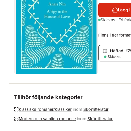
Lägg i
Skickas
.
Fri fr
Finns i fler format
Häftad
17
Skickas
Tillhör följande kategorier
Klassiska romaner/Klassiker
inom
Skönlitteratur
Modern och samtida romance
inom
Skönlitteratur