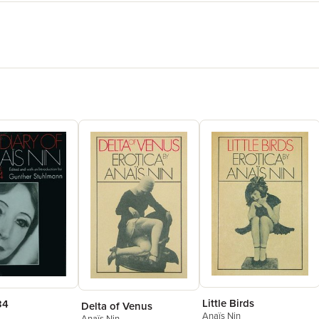
Little Birds
34
Delta of Venus
Anaïs Nin
Anaïs Nin