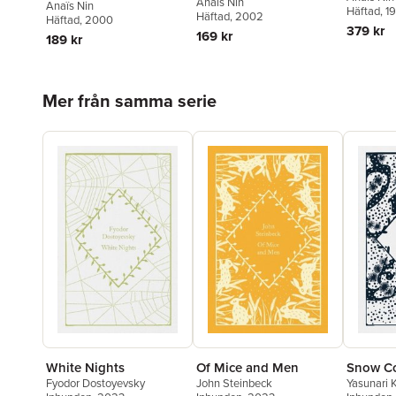
Anaïs Nin
Anaïs Nin
Häftad
, 1
Häftad
, 2002
Häftad
, 2000
379 kr
169 kr
189 kr
Hoppa över listan
Mer från samma serie
White Nights
Of Mice and Men
Snow C
Fyodor Dostoyevsky
John Steinbeck
Yasunari