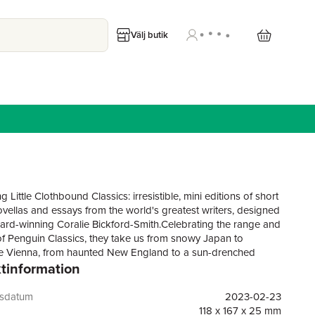
Välj butik
g Little Clothbound Classics: irresistible, mini editions of short
novellas and essays from the world's greatest writers, designed
ard-winning Coralie Bickford-Smith.Celebrating the range and
 of Penguin Classics, they take us from snowy Japan to
e Vienna, from haunted New England to a sun-drenched
tinformation
nean island, and from a game of chess on the ocean to a love
the moon. Beautifully designed and printed, these collectible
re bound in colourful, tactile cloth and stamped with
gsdatum
2023-02-23
iful, bored and bourgeoise, Sabina leads a double life inspired
118 x 167 x 25 mm