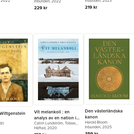
, 2022
Inbunden
, 2023
Hoffman
Inbunden
, 2022
219 kr
229 kr
Den västerländska
Vit melankoli : en
Wittgenstein
kanon
analys av en nation i
Harold Bloom
Catrin Lundström
,
Tobias
kris
991
Inbunden
, 2025
Hübinette
Häftad
, 2020
359 kr