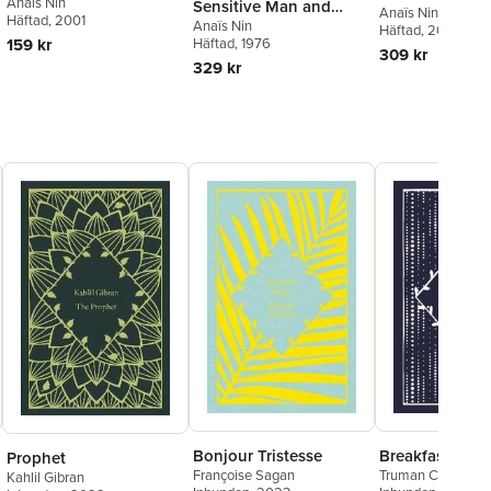
Anaïs Nin
Sensitive Man and
Anaïs Nin
Häftad
, 2001
Anaïs Nin
Other Essays
Häftad
, 2020
Häftad
, 1976
159 kr
309 kr
329 kr
Bonjour Tristesse
Breakfast at Ti
Prophet
Françoise Sagan
Truman Capote
Kahlil Gibran