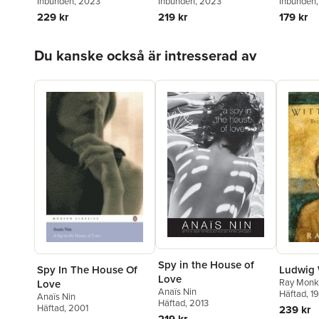
Inbunden
, 2023
Inbunden
, 2023
Inbunden
229 kr
219 kr
179 kr
Hoppa över listan
Du kanske också är intresserad av
Spy in the House of
Spy In The House Of
Ludwig 
Love
Ray Monk
Love
Anaïs Nin
Häftad
, 1
Anaïs Nin
Häftad
, 2013
Häftad
, 2001
239 kr