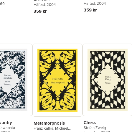
Häftad
, 2004
969
Häftad
, 2004
359 kr
359 kr
ountry
Chess
Metamorphosis
 Kawabata
Stefan Zweig
Franz Kafka
,
Michael