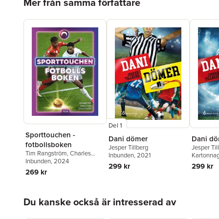
Mer från samma författare
Del 1
Sporttouchen -
Dani dömer
Dani dö
fotbollsboken
Jesper Tillberg
Jesper Til
Tim Rangström
,
Charles
Inbunden
, 2021
Kartonna
Faro
Inbunden
,
Jesper Tillberg
, 2024
299 kr
299 kr
269 kr
Hoppa över listan
Du kanske också är intresserad av