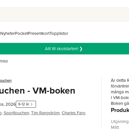
n
Nyheter
Pocket
Presentkort
Topplistor
Allt till skolstarten! ❯
fritid
Är detta 
touchen
förväntni
ouchen - VM-boken
många mat
I VM-boken
Boken går
ka, 2026
9-12 år
Produk
roliga fak
g
,
Sporttouchen
,
Tim Rangström
,
Charles Faro
roligaste
Utöver de
Utgivnin
de kommer
Mått