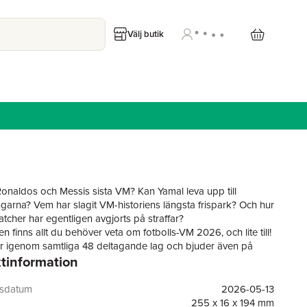
Välj butik
Ronaldos och Messis sista VM? Kan Yamal leva upp till
ngarna? Vem har slagit VM-historiens längsta frispark? Och hur
cher har egentligen avgjorts på straffar?
 finns allt du behöver veta om fotbolls-VM 2026, och lite till!
 igenom samtliga 48 deltagande lag och bjuder även på
tinformation
ta: sjukaste målen, största skrällarna, fulaste röda korten,
 målgesterna, och mycket, mycket mer.
tta får du ta del av Sporttouchens egna gissningar – vilka tror
gsdatum
2026-05-13
 ta hem guldet? I slutet av boken kan du skriva in ditt eget
255 x 16 x 194 mm