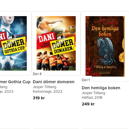
Del 4
Del 1
mer Gothia Cup
Dani dömer domaren
lberg
Jesper Tillberg
Den hemliga boken
ge
, 2023
Kartonnage
, 2022
Jesper Tillberg
319 kr
Häftad
, 2018
249 kr