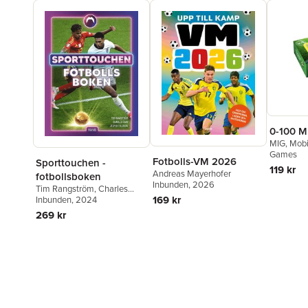
0-100 Mi
MIG, Mobil
Games
Fotbolls-VM 2026
Sporttouchen -
119 kr
Andreas Mayerhofer
fotbollsboken
Inbunden
, 2026
Tim Rangström
,
Charles
169 kr
Faro
Inbunden
,
Jesper Tillberg
, 2024
269 kr