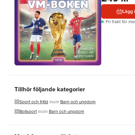
Lägg 
.
Fri frakt för m
Tillhör följande kategorier
Sport och fritid
inom
Barn och ungdom
Bollsport
inom
Barn och ungdom
Hoppa över listan