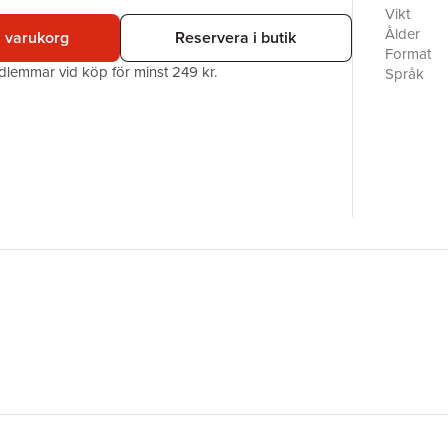
tips, från
Vikt
Ålder
i varukorg
Reservera i butik
Format
edlemmar vid köp för minst 249 kr.
Språk
Läsålder
Serie
Antal sid
Förlag
ISBN
Miljömärk