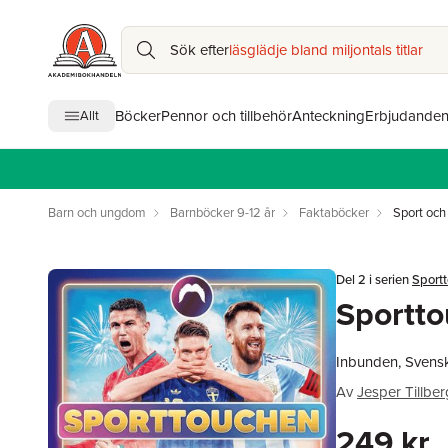
Sök efter
läsglädje bland miljontals titlar
Böcker
Pennor och tillbehör
Anteckning
Erbjudande
Allt
Barn och ungdom
Barnböcker 9-12 år
Faktaböcker
Sport och 
Del 2 i serien
Sport
Sportt
Inbunden, Svens
Av
Jesper Tillber
249 kr