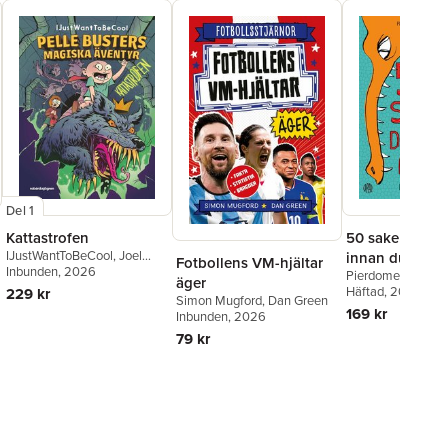
Del 1
Kattastrofen
50 saker du må
IJustWantToBeCool
,
Joel
innan du fyller
Fotbollens VM-hjältar
Adolphson
Inbunden
, 2026
,
Emil Ejdemo
Pierdomenico Bacc
äger
Beer
,
Victor Beer
Tommaso Perciva
Häftad
, 2021
229 kr
Simon Mugford
,
Dan Green
169 kr
Inbunden
, 2026
79 kr