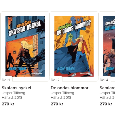
Del 1
Del 2
Del 4
Skatans nyckel
De ondas blommor
Samlarens sku
Jesper Tillberg
Jesper Tillberg
Jesper Tillberg
Häftad
, 2018
Häftad
, 2018
Häftad
, 2018
279 kr
279 kr
279 kr