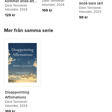
kommer ändå att
Dave Tarnowski
ändå bara skit
Inbunden
, 2024
Dave Tarnowski
misslyckas
Dave Tarnowski
Inbunden
, 2024
169 kr
Inbunden
, 2025
129 kr
99 kr
Hoppa över listan
Mer från samma serie
Disappointing
Affirmations
Dave Tarnowski
Inbunden
, 2024
169 kr