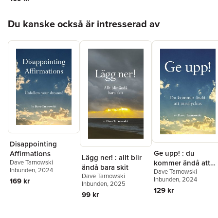
Hoppa över listan
Du kanske också är intresserad av
Disappointing
Ge upp! : du
Affirmations
Lägg ner! : allt blir
kommer ändå att
Dave Tarnowski
ändå bara skit
Inbunden
, 2024
Dave Tarnowski
misslyckas
Dave Tarnowski
Inbunden
, 2024
169 kr
Inbunden
, 2025
129 kr
99 kr