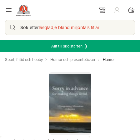
Sök efter
läsglädje bland miljontals titlar
Allt till skolstarten! ❯
Sport, fritid och hobby
Humor och presentböcker
Humor