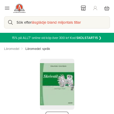
Sök efter
läsglädje bland miljontals titlar
15% på ALLT* online vid köp över 300 kr! Kod
SKOLSTART15
❯
Läromedel
Läromedel: språk