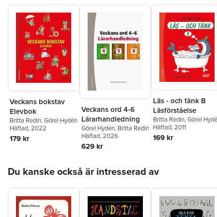
Läs - och tänk B
Veckans bokstav
Veckans ord 4-6
Läsförståelse
Elevbok
Lärarhandledning
Britta Redin
,
Görel Hyd
Britta Redin
,
Görel Hydén
Häftad
, 2011
Görel Hydén
,
Britta Redin
Häftad
, 2022
Häftad
, 2026
169 kr
179 kr
629 kr
Hoppa över listan
Du kanske också är intresserad av