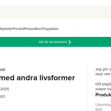
n
Nyheter
Pocket
Presentkort
Topplistor
Allt till skolstarten! ❯
Jag gör 
vell
med. Hör
med andra livsformer
Det pågår
, 2025
sveper öve
Produk
världens 
wan
svar och r
Utgivnin
DAVID A.
Mått