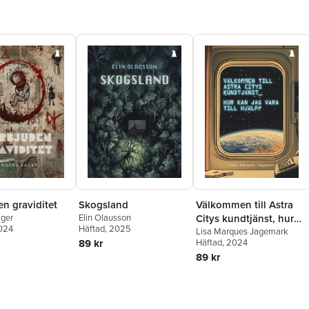
n graviditet
Skogsland
Välkommen till Astra
ager
Elin Olausson
Citys kundtjänst, hur
2024
Häftad
, 2025
kan jag vara till hjälp?
Lisa Marques Jagemark
89 kr
Häftad
, 2024
89 kr