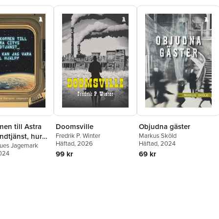
en till Astra
Doomsville
Objudna gäster
ndtjänst, hur
Fredrik P. Winter
Markus Sköld
Häftad
, 2026
Häftad
, 2024
ara till hjälp?
ques Jagemark
2024
99 kr
69 kr