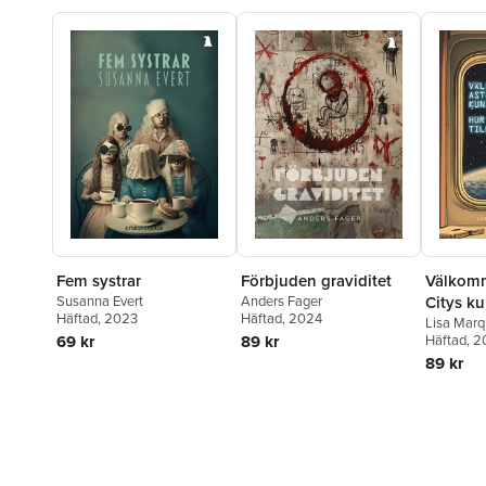
Fem systrar
Förbjuden graviditet
Välkomm
Susanna Evert
Anders Fager
Citys ku
Häftad
, 2023
Häftad
, 2024
kan jag v
Lisa Mar
69 kr
89 kr
Häftad
, 
89 kr