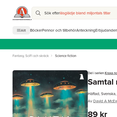
Sök efter
läsglädje bland miljontals titlar
Böcker
Pennor och tillbehör
Anteckning
Erbjudande
Allt
Fantasy, SciFi och skräck
Science fiction
Del i serien
Kraxa no
Samtal 
Häftad, Svenska
Av
David A McE
89 kr