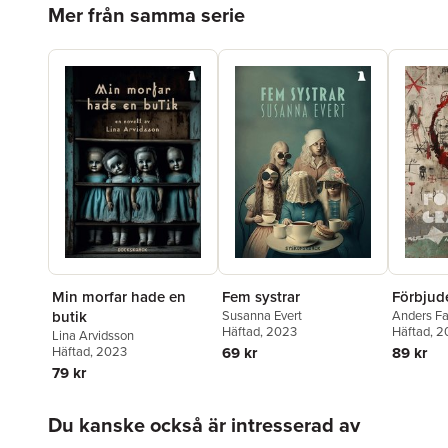
Hoppa över listan
Mer från samma serie
Min morfar hade en
Fem systrar
Förbjude
butik
Susanna Evert
Anders F
Häftad
, 2023
Häftad
, 
Lina Arvidsson
Häftad
, 2023
69 kr
89 kr
79 kr
Hoppa över listan
Du kanske också är intresserad av