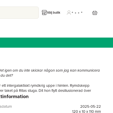
Välj butik
det igen om du inte skickar någon som jag kan kommunicera
 du det?
 ett intergalaktiskt rymdkrig uppe i himlen. Rymdskepp
r taket på Ritas stuga. Dit hon flytt desillusionerad över
tinformation
tillstånd och vad som blev av hennes liv. Desperat söker efter
äds inte göra vad som än krävs för att få ett.
gsdatum
2025-05-22
 MCEWAN är från Göteborg och debuterade med Doctor
120 x 10 x 110 mm