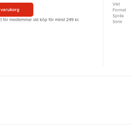
Who-novel
Vikt
melankolis
 varukorg
Format
använder 
Språk
akt för medlemmar vid köp för minst 249 kr.
psykisk o
Serie
människa?
Antal sid
SAMTAL M
Förlag
behändigt
ISBN
fantastikn