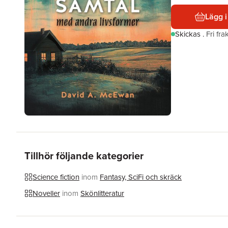
Lägg i
Skickas
.
Fri fr
Tillhör följande kategorier
Science fiction
inom
Fantasy, SciFi och skräck
Noveller
inom
Skönlitteratur