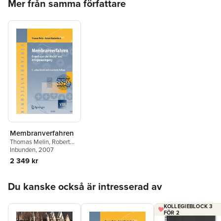
Mer från samma författare
Membranverfahren
Thomas Melin
,
Robert
Rautenbach
Inbunden
, 2007
2 349 kr
Hoppa över listan
Du kanske också är intresserad av
KOLLEGIEBLOCK 3
FÖR 2