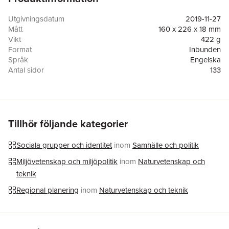
future? New Ruralism and Rural Agrarian Urbanism may
provide solutions to these challenges. This book, with
Utgivningsdatum
2019-11-27
contributions from leading experts in the field, addresses issues
Mått
160 x 226 x 18 mm
such as sustainable food production and community planning.
Vikt
422 g
Format
Inbunden
Språk
Engelska
Antal sidor
133
Förlag
Bokförlaget Stolpe
ISBN
9789198523683
Tillhör följande kategorier
Sociala grupper och identitet
inom
Samhälle och politik
Miljövetenskap och miljöpolitik
inom
Naturvetenskap och
teknik
Regional planering
inom
Naturvetenskap och teknik
Hoppa över listan