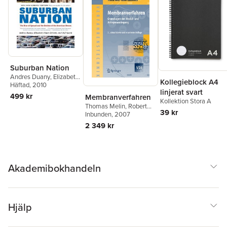
Suburban Nation
Andres Duany
,
Elizabeth
Kollegieblock A4
Plater-Zyberk
Häftad
, 2010
,
Jeff
linjerat svart
Speck
499 kr
Membranverfahren
Kollektion Stora A
Thomas Melin
,
Robert
39 kr
Rautenbach
Inbunden
, 2007
2 349 kr
Akademibokhandeln
Hjälp