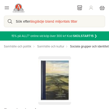
Sök efter
läsglädje bland miljontals titlar
15% på ALLT* online vid köp över 300 kr! Kod
SKOLSTART15
❯
Samhälle och politik
Samhälle och kultur
Sociala grupper och identitet