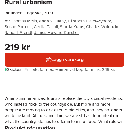
Rural urbanism
Inbunden, Engelska, 2019
Av
Thomas Melin
,
Andrés Duany
,
Elizabeth Plater-Zyberk
,
Susan Parham
,
Cecilia Tacoli
,
Sibella Kraus
,
Charles Waldheim
,
Randall Arendt
,
James Howard Kunstler
219 kr
Lägg i varukorg
Skickas
.
Fri frakt för medlemmar vid köp för minst 249 kr.
When summer arrives, tourists replace the city s usual residents,
who instead flock to the countryside. But more and more
people are moving to or closer to big cities, and they no longer
work the land. At the same time, we are still as dependent on
what the countryside has to offer in terms of food. What role will
Produktinformation
our rural designs and the cultivation of organic food play in the