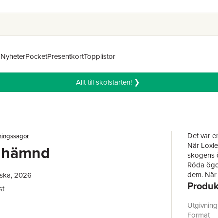
n
Nyheter
Pocket
Presentkort
Topplistor
Allt till skolstarten! ❯
Det var e
ingssagor
När Loxle
v hämnd
skogens ö
Röda ögon
dem. När a
nska, 2026
Produk
Hämnd.
st
I stadens
honom. Ha
Utgivnin
omgiven a
Format