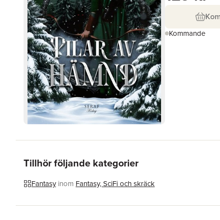
Ko
Kommande
Tillhör följande kategorier
Fantasy
inom
Fantasy, SciFi och skräck
Hoppa över listan