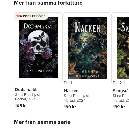
Mer från samma författare
4 POCKET FÖR 3
Del 1
Del 2
Dödsmärkt
Näcken
Skogsrå
Stina Rundqvist
Stina Rundqvist
Stina Run
Pocket
, 2025
Häftad
, 2024
Häftad
, 
105 kr
199 kr
189 kr
Hoppa över listan
Mer från samma serie