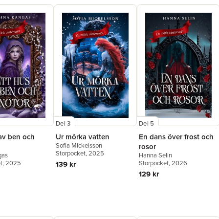
Del 3
Del 5
 av ben och
Ur mörka vatten
En dans över frost och
Sofia Mickelsson
rosor
Storpocket
, 2025
gas
Hanna Selin
t
, 2025
Storpocket
, 2026
139 kr
129 kr