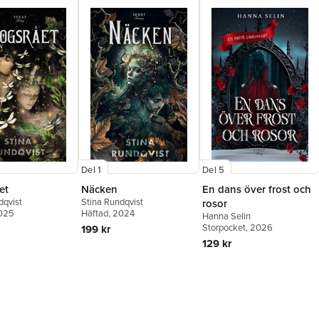
Del 1
Del 5
et
Näcken
En dans över frost och
dqvist
Stina Rundqvist
rosor
2025
Häftad
, 2024
Hanna Selin
Storpocket
, 2026
199 kr
129 kr