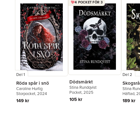
4 POCKET FÖR 3
Del 1
Del 2
Dödsmärkt
Röda spår i snö
Skogsrå
Stina Rundqvist
Caroline Hurtig
Stina Run
Pocket
, 2025
Storpocket
, 2024
Häftad
, 
105 kr
149 kr
189 kr