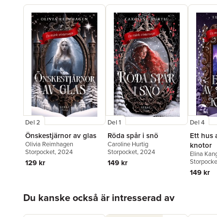
Del 2
Del 1
Del 4
Önskestjärnor av glas
Röda spår i snö
Ett hus
Olivia Reimhagen
Caroline Hurtig
knotor
Storpocket
, 2024
Storpocket
, 2024
Elina Kan
Storpocke
129 kr
149 kr
149 kr
Hoppa över listan
Du kanske också är intresserad av