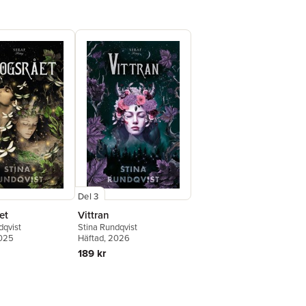
Del 3
et
Vittran
dqvist
Stina Rundqvist
2025
Häftad
, 2026
189 kr