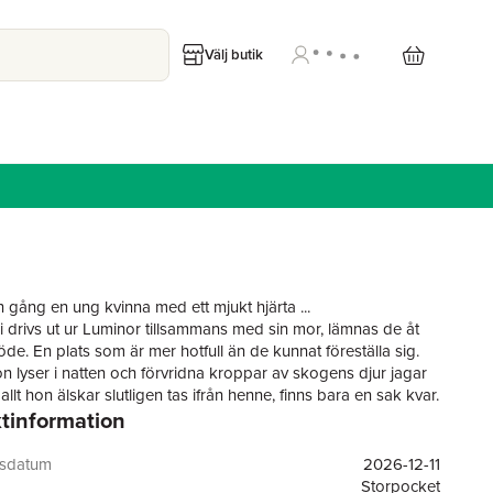
Välj butik
n gång en ung kvinna med ett mjukt hjärta ...
i drivs ut ur Luminor tillsammans med sin mor, lämnas de åt
de. En plats som är mer hotfull än de kunnat föreställa sig.
 lyser i natten och förvridna kroppar av skogens djur jagar
llt hon älskar slutligen tas ifrån henne, finns bara en sak kvar.
tinformation
 hjärta sitter Marlowe på en tron som aldrig var menad för
n håller makten med knutna nävar för att skydda den,
gsdatum
2026-12-11
v lögner, förbjuden magi och ett arv som redan har krävt
Storpocket