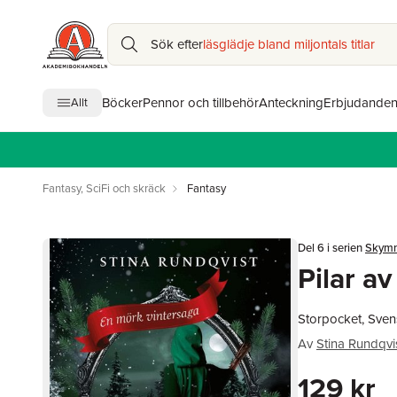
Sök efter
läsglädje bland miljontals titlar
Böcker
Pennor och tillbehör
Anteckning
Erbjudande
Allt
Fantasy, SciFi och skräck
Fantasy
Del 6 i serien
Skymn
Pilar a
Storpocket, Sve
Av
Stina Rundqvi
129 kr