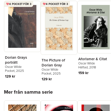
4 POCKET FÖR 3
4 POCKET FÖR 3
Dorian Grays
Aforismer & Citat
The Picture of
porträtt
Oscar Wilde
Dorian Gray
Oscar Wilde
Häftad
, 2018
Oscar Wilde
Pocket
, 2025
159 kr
Pocket
, 2025
129 kr
129 kr
Hoppa över listan
Mer från samma serie