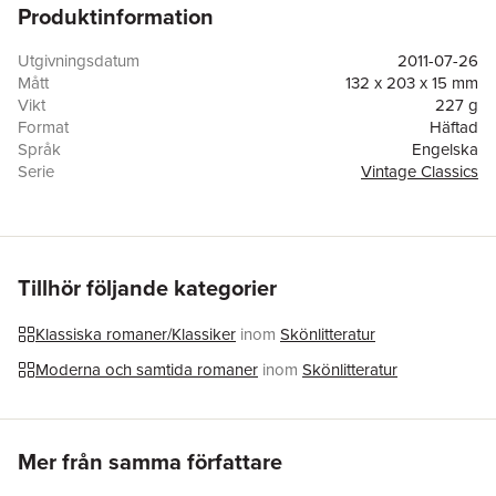
Produktinformation
Utgivningsdatum
2011-07-26
Mått
132 x 203 x 15 mm
Vikt
227 g
Format
Häftad
Språk
Engelska
Serie
Vintage Classics
Antal sidor
208
Förlag
Random House USA Inc
ISBN
9780307743527
Tillhör följande kategorier
Klassiska romaner/Klassiker
inom
Skönlitteratur
Moderna och samtida romaner
inom
Skönlitteratur
Hoppa över listan
Mer från samma författare