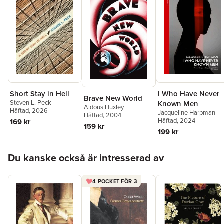
I Who Have Never
Short Stay in Hell
Brave New World
Steven L. Peck
Known Men
Aldous Huxley
Häftad
, 2026
Jacqueline Harpman
Häftad
, 2004
Häftad
, 2024
169 kr
159 kr
199 kr
Hoppa över listan
Du kanske också är intresserad av
4 POCKET FÖR 3