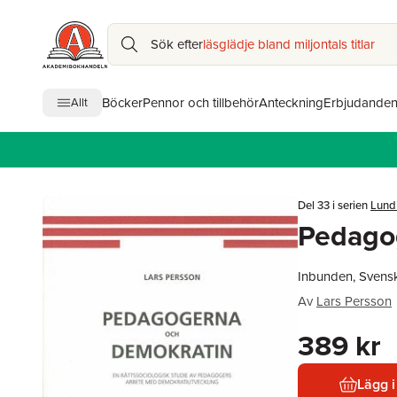
Sök efter
läsglädje bland miljontals titlar
Böcker
Pennor och tillbehör
Anteckning
Erbjudande
Allt
Del 33 i serien
Lund 
Pedago
Inbunden, Svens
Av
Lars Persson
389 kr
Lägg i