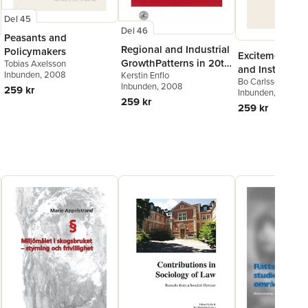
Del 45
Del 46
Peasants and
Regional and Industrial
Policymakers
Excitement, Fai
GrowthPatterns in 20th
Tobias Axelsson
and Instrument
Inbunden
, 2008
Kerstin Enflo
Century Western
Bo Carlsson
Attitudes, Ima
Inbunden
, 2008
259 kr
Europe
Inbunden
, 2000
Legality in Foo
259 kr
259 kr
Hockey, and 