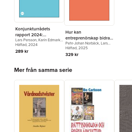
Konjunkturrådets
Hur kan
rapport 2024:
entreprenörskap bidra
Lars Persson
,
Karin Edmark
,
Näringslivets
Pehr-Johan Norbäck
,
Lars
till minskade
Pehr-Johan Norbäck
Häftad
, 2024
,
Erik
produktivitetsutvecklin
Persson
Häftad
, 2025
Prawitz
koldioxidutsläpp?
289 kr
g
329 kr
Hoppa över listan
Mer från samma serie