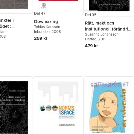
Del 47
Del 35
nkter i
Downsizing
Rätt, makt och
ödet :
Tobias Karlsson
institutionell förändring
llan
Inbunden
, 2008
iologiska
Susanna Johansson
: en kritisk analys av
2003
259 kr
Häftad
, 2011
myndigheters
479 kr
samverkan i barnahus