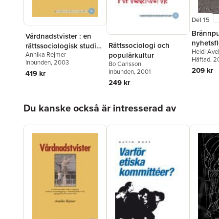
Del 15
Brännpu
Vårdnadstvister : en
nyhetsfl
Rättssociologi och
rättssociologisk studie
Heidi Ave
rättssoc
Annika Rejmer
populärkultur
av tingsrätts funktion
Häftad
, 
nedslag
Inbunden
, 2003
Bo Carlsson
vid handläggning av
209 kr
Inbunden
, 2001
419 kr
vårdnadskonflikter med
249 kr
utgångspunkt från
barnets bästa
Hoppa över listan
Du kanske också är intresserad av