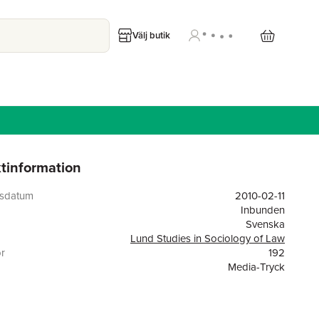
Välj butik
tinformation
gsdatum
2010-02-11
Inbunden
Svenska
Lund Studies in Sociology of Law
or
192
Media-Tryck
9789172673090