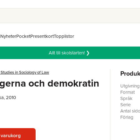
n
Nyheter
Pocket
Presentkort
Topplistor
Allt till skolstarten! ❯
Produk
Studies in Sociology of Law
gerna och demokratin
Utgivnin
Format
ka, 2010
Språk
Serie
Antal sid
Förlag
ISBN
 varukorg