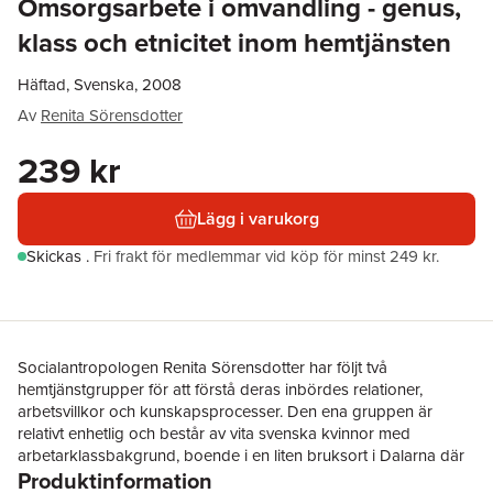
Omsorgsarbete i omvandling - genus,
klass och etnicitet inom hemtjänsten
Häftad, Svenska, 2008
Av
Renita Sörensdotter
239 kr
Lägg i varukorg
Skickas
.
Fri frakt för medlemmar vid köp för minst 249 kr.
Socialantropologen Renita Sörensdotter har följt två
hemtjänstgrupper för att förstå deras inbördes relationer,
arbetsvillkor och kunskapsprocesser. Den ena gruppen är
relativt enhetlig och består av vita svenska kvinnor med
arbetarklassbakgrund, boende i en liten bruksort i Dalarna där
Produktinformation
arbetsfördelningen i samhället är tydligt heteronormativ. Den