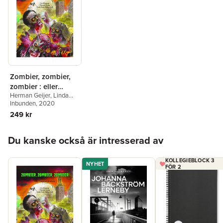
Zombier, zombier,
zombier : eller
Herman Geijer
,
Linda
Omgiven av odöda
Flores Ohlson
Inbunden
, 2020
,
Eva
Kingsepp
,
Bo Eriksson
,
249 kr
Mathias Wåg
,
Tommy
Kuusela
,
Gabriela
Hoppa över listan
Mercado Narváez
,
Renita
Du kanske också är intresserad av
Sörensdotter
,
Tomas
Bergström
,
Fredrik
Hoppstadius
KOLLEGIEBLOCK 3
NYHET
FÖR 2