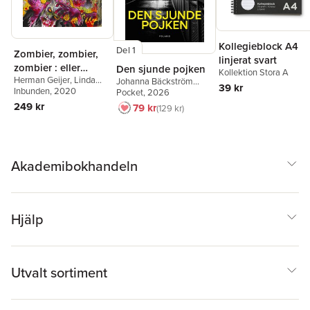
Kollegieblock A4
Del 1
Zombier, zombier,
linjerat svart
zombier : eller
Den sjunde pojken
Kollektion Stora A
Herman Geijer
,
Linda
Omgiven av odöda
Johanna Bäckström
39 kr
Flores Ohlson
Inbunden
, 2020
,
Eva
Lerneby
Pocket
, 2026
Kingsepp
,
Bo Eriksson
,
249 kr
79 kr
129 kr
Mathias Wåg
,
Tommy
Kuusela
,
Gabriela
Mercado Narváez
,
Renita
Sörensdotter
,
Tomas
Bergström
,
Fredrik
Akademibokhandeln
Hoppstadius
Hjälp
Utvalt sortiment