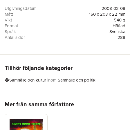
andra gruppen arbetar i Stockholms innerstad och består av en
blandning av människor, där kön, etnicitet, klasstillhörighet och
Utgivningsdatum
2008-02-08
utbildningsnivå varierar. Grupperna ställs inför olika problem
Mått
150 x 203 x 22 mm
och möjligheter beroende på sin sammansättning, men
Vikt
540 g
samtidigt har de liknande tankar kring omsorgsarbetets villkor. I
Format
Häftad
boken diskuteras dessa skillnader och likheter med särskilt
Språk
Svenska
fokus på yrkesval, jämställdhet, integration, gruppens inbördes
Antal sidor
288
kultur, kroppsliga möten och emotionellt arbete.
Förlag
Makadam förlag
ISBN
9789170610486
Tillhör följande kategorier
Samhälle och kultur
inom
Samhälle och politik
Hoppa över listan
Mer från samma författare