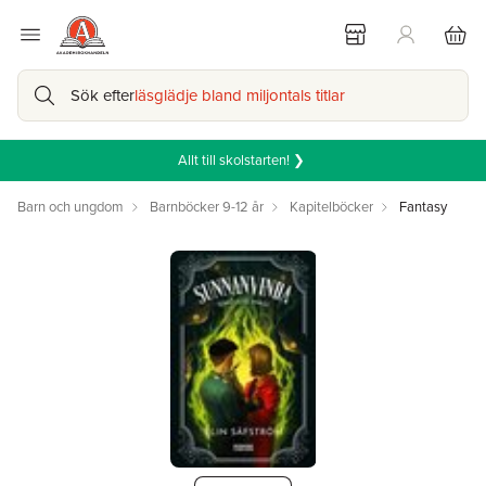
Sök efter
läsglädje bland miljontals titlar
Allt till skolstarten! ❯
Barn och ungdom
Barnböcker 9-12 år
Kapitelböcker
Fantasy