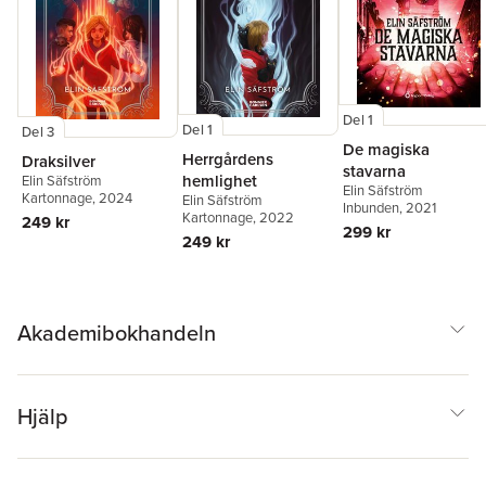
Del 1
Del 1
Del 3
De magiska
Herrgårdens
Draksilver
stavarna
hemlighet
Elin Säfström
Elin Säfström
Kartonnage
, 2024
Elin Säfström
Inbunden
, 2021
Kartonnage
, 2022
249 kr
299 kr
249 kr
Akademibokhandeln
Hjälp