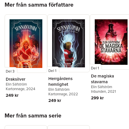
Hoppa över listan
Mer från samma författare
Del 1
Del 1
Del 3
De magiska
Herrgårdens
Draksilver
stavarna
hemlighet
Elin Säfström
Elin Säfström
Kartonnage
, 2024
Elin Säfström
Inbunden
, 2021
Kartonnage
, 2022
249 kr
299 kr
249 kr
Hoppa över listan
Mer från samma serie