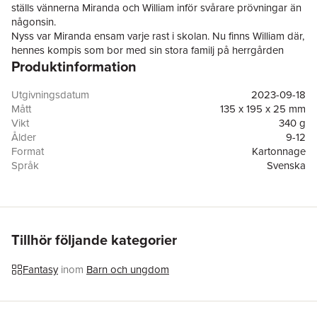
ställs vännerna Miranda och William inför svårare prövningar än
någonsin.
Nyss var Miranda ensam varje rast i skolan. Nu finns William där,
hennes kompis som bor med sin stora familj på herrgården
Produktinformation
Sunnanvinda och som gillar böcker precis som hon. Magin är
en del av henne nu, och den är mer kraftfull än Miranda
någonsin kunde ana! Och galet svår att reglera!
Utgivningsdatum
2023-09-18
Hemma har pappa börjat laga mat igen och vill kolla på serier
Mått
135 x 195 x 25 mm
ihop på kvällarna. Det är som om mörkret efter mammas död
Vikt
340 g
sakta börjar lätta. Bara en sak återstår: Att föra mamma tillbaka
Ålder
9-12
till sin rätta dimension.
Format
Kartonnage
Elin Säfströms första spännande bok om vänskap och magi på
Språk
Svenska
Sunnanvinda heter ”Herrgårdens hemlighet”. Det här är
Läsålder
9-12
uppföljaren.
Serie
Sunnanvinda
Antal sidor
300
Förlag
Bonnier Carlsen
Medarbetare
Hanna SällEverö
Tillhör följande kategorier
ISBN
9789179758288
Miljömärkning
FSC
Fantasy
inom
Barn och ungdom