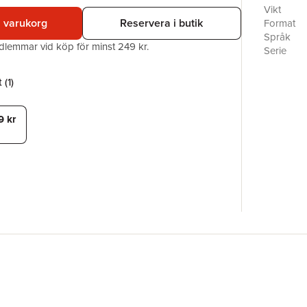
på löpsed
Vikt
Men när Ve
i varukorg
Reservera i butik
Format
är något 
Språk
edlemmar vid köp för minst 249 kr.
vad var m
Serie
styr över
Antal sid
Förlag
 (
1
)
ISBN
Miljömärk
9 kr