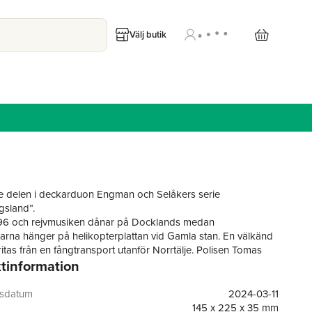
Välj butik
e delen i deckarduon Engman och Selåkers serie
gsland”.
996 och rejvmusiken dånar på Docklands medan
larna hänger på helikopterplattan vid Gamla stan. En välkänd
ritas från en fångtransport utanför Norrtälje. Polisen Tomas
tinformation
s till platsen från sin storebror Kristians begravning.
ningsjournalisten Vera Berg ser fritagningen som en chans att
tillbaka in i värmen på Aftonbladet. Hon har degraderats till
gsdatum
2024-03-11
er, och är beredd att ta stora risker för att ta sig tillbaka upp
145 x 225 x 35 mm