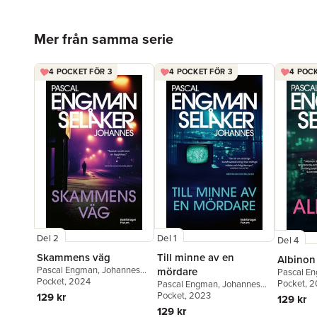
Hoppa över listan
Mer från samma serie
4 POCKET FÖR 3
4 POCKET FÖR 3
4 POCK
Del 2
Del 1
Del 4
Skammens väg
Till minne av en
Albinon
Pascal Engman
,
Johannes
mördare
Pascal E
Selåker
Pocket
, 2024
Selåker
Pocket
, 
Pascal Engman
,
Johannes
Selåker
Pocket
, 2023
129 kr
129 kr
129 kr