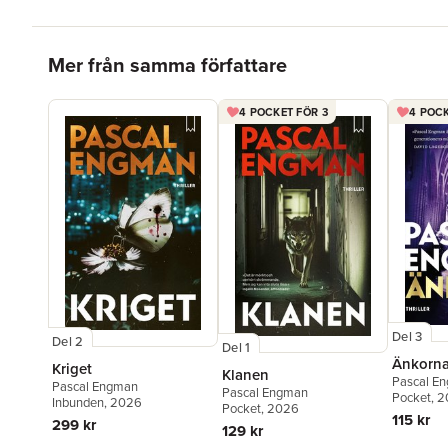
Hoppa över listan
Mer från samma författare
4 POCKET FÖR 3
4 POCK
Del 3
Del 2
Del 1
Änkorn
Kriget
Klanen
Pascal E
Pascal Engman
Pascal Engman
Pocket
, 2
Inbunden
, 2026
Pocket
, 2026
115 kr
299 kr
129 kr