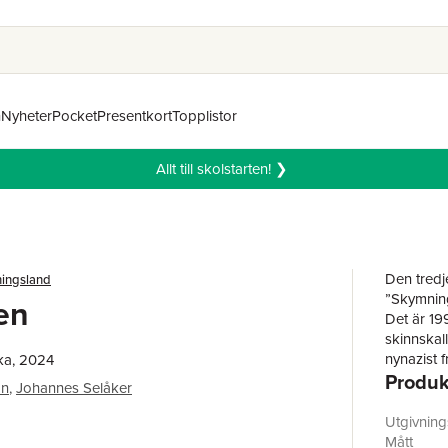
n
Nyheter
Pocket
Presentkort
Topplistor
Allt till skolstarten! ❯
Den tredj
ingsland
”Skymnin
en
Det är 1
skinnskal
nynazist f
ka, 2024
Produk
Wolf kalla
an
,
Johannes Selåker
Kvällstid
få komma 
Utgivnin
webbreport
Mått