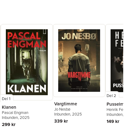
Del 2
Del 1
Vargtimme
Pusselmakare
Klanen
Jo Nesbø
Henrik Fexeus
Pascal Engman
Inbunden
, 2025
Inbunden
, 2025
Inbunden
, 2025
339 kr
149 kr
299 kr