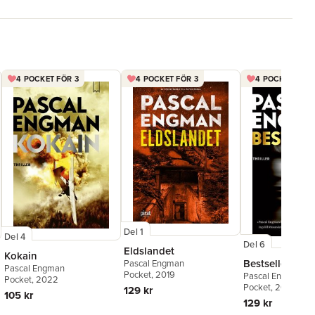
4 POCKET FÖR 3
4 POCKET FÖR 3
4 POCKET FÖR 
Del 1
Del 4
Del 6
Eldslandet
Kokain
Bestseller
Pascal Engman
Pascal Engman
Pocket
, 2019
Pascal Engman
Pocket
, 2022
Pocket
, 2024
129 kr
105 kr
129 kr