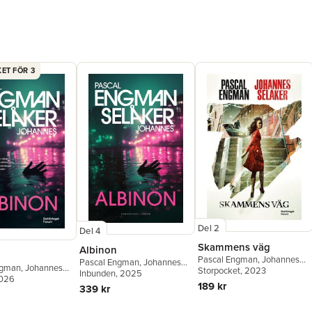
ET FÖR 3
Del 2
Del 4
Skammens väg
Albinon
Pascal Engman
,
Johannes
Pascal Engman
,
Johannes
ngman
,
Johannes
Selåker
Storpocket
, 2023
Selåker
Inbunden
, 2025
2026
189 kr
339 kr