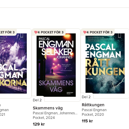
ET FÖR 3
4 POCKET FÖR 3
4 POCKET FÖR 3
Del 2
Del 2
a
Råttkungen
Skammens väg
ngman
Pascal Engman
Pascal Engman
,
Johannes
021
Pocket
, 2020
Selåker
Pocket
, 2024
115 kr
129 kr