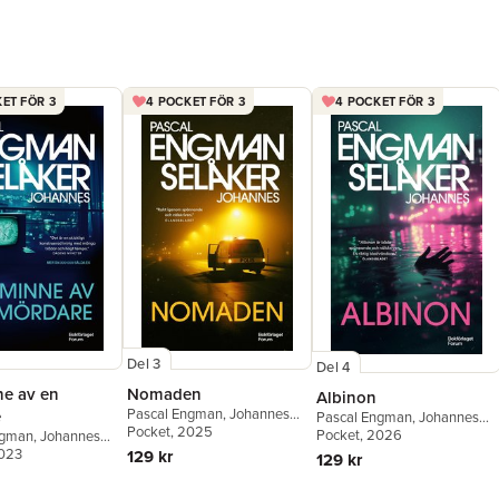
ET FÖR 3
4 POCKET FÖR 3
4 POCKET FÖR 3
Del 3
Del 4
ne av en
Nomaden
Albinon
Pascal Engman
,
Johannes
e
Pascal Engman
,
Johannes
Selåker
Pocket
, 2025
Selåker
Pocket
, 2026
ngman
,
Johannes
2023
129 kr
129 kr