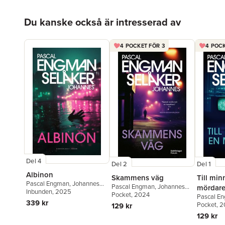
Hoppa över listan
Du kanske också är intresserad av
4 POCKET FÖR 3
4 POCK
Del 4
Del 2
Del 1
Albinon
Skammens väg
Till min
Pascal Engman
,
Johannes
Pascal Engman
,
Johannes
mördar
Selåker
Inbunden
, 2025
Selåker
Pocket
, 2024
Pascal E
339 kr
Selåker
Pocket
, 
129 kr
129 kr