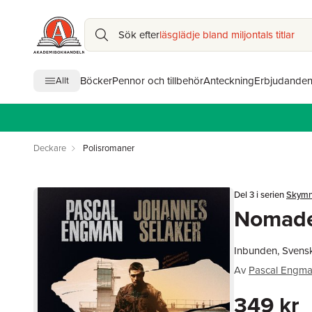
Sök efter
läsglädje bland miljontals titlar
Böcker
Pennor och tillbehör
Anteckning
Erbjudande
Allt
Deckare
Polisromaner
Del 3 i serien
Skymn
Nomad
Inbunden, Svens
Av
Pascal Engm
349 kr