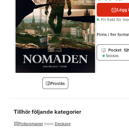
Lägg 
.
Fri frakt för m
Finns i fler format
Pocket
12
Skickas
Provläs
Tillhör följande kategorier
Polisromaner
inom
Deckare