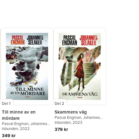
Del 1
Del 2
Till minne av en
Skammens väg
Pascal Engman
,
Johannes
mördare
Selåker
Inbunden
, 2023
Pascal Engman
,
Johannes
Selåker
Inbunden
, 2022
379 kr
349 kr