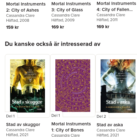
Mortal Instruments
Mortal Instruments
Mortal Instruments
4: City of Fallen
3: City of Glass
2: City of Ashes
Cassandra Clare
Cassandra Clare
Angels
Cassandra Clare
Häftad
, 2011
Häftad
, 2009
Häftad
, 2008
169 kr
169 kr
159 kr
Hoppa över listan
Du kanske också är intresserad av
Del 1
Del 1
Del 2
Mortal Instruments
Stad av skuggor
Stad av aska
1: City of Bones
Cassandra Clare
Cassandra Clare
Häftad
, 2021
Häftad
, 2021
Cassandra Clare