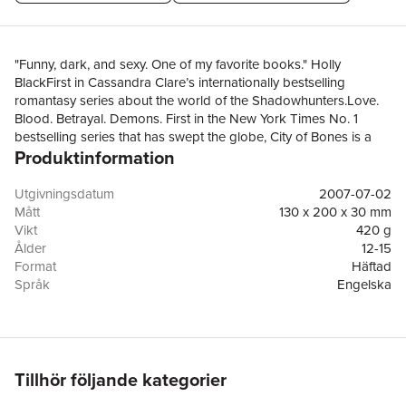
"Funny, dark, and sexy. One of my favorite books." Holly
BlackFirst in Cassandra Clare’s internationally bestselling
romantasy series about the world of the Shadowhunters.Love.
Blood. Betrayal. Demons. First in the New York Times No. 1
bestselling series that has swept the globe, City of Bones is a
Produktinformation
major movie, and Shadowhunters a smash Netflix show.
Irresistibly drawn towards a group of demon hunters, Clary
encounters the dark side of New York City and the dangers of
Utgivningsdatum
2007-07-02
forbidden love. This edition contains exclusive bonus content as
Mått
130 x 200 x 30 mm
well as a map and a new foreword by Cassandra Clare. Read all
Vikt
420 g
the sensational books in The Shadowhunter Chronicles: The
Ålder
12-15
Mortal Instruments, The Infernal Devices, Tales from the
Format
Häftad
Shadowhunter Academy, The Bane Chronicles, Ghosts of the
Språk
Engelska
Shadow Market, The Dark Artifices, The Last Hours and The
Läsålder
12-15
Shadowhunter's Codex.LOOK OUT FOR THE WICKED
Serie
Mortal Instruments
POWERS – COMING IN 2026. AVAILABLE TO PRE-ORDER
Antal sidor
528
NOW.
Förlag
Walker Books Ltd
ISBN
9781406307627
Tillhör följande kategorier
Utmärkelser
Short-listed for West Australian Young Readers'