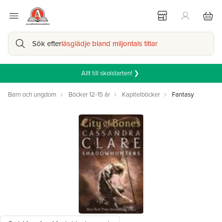
Sök efter
läsglädje bland miljontals titlar
Allt till skolstarten! ❯
Barn och ungdom
Böcker 12-15 år
Kapitelböcker
Fantasy