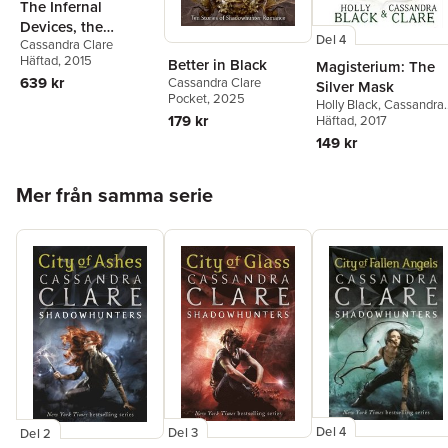
The Infernal
Devices, the
Del 4
Cassandra Clare
Complete Collection
Häftad
, 2015
Better in Black
(Boxed Set):
Magisterium: The
639 kr
Cassandra Clare
Clockwork Angel;
Silver Mask
Pocket
, 2025
Holly Black
,
Cassandra
Clockwork Prince;
179 kr
Clare
Häftad
, 2017
Clockwork Princess
149 kr
Hoppa över listan
Mer från samma serie
Del 4
Del 3
Del 2