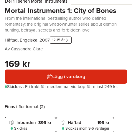
Del 1 i serien
Mortal Instruments
Mortal Instruments 1: City of Bones
From the international bestselling author who defined
romantasy: the original Shadowhunter series about demon
hunting, betrayal, secrets and forbidden love
Häftad, Engelska, 2007
12-15 år
Av
Cassandra Clare
169 kr
Lägg i varukorg
Skickas
.
Fri frakt för medlemmar vid köp för minst 249 kr.
Finns i fler format (
2
)
Inbunden
399 kr
Häftad
199 kr
Skickas
Skickas
inom 3-6 vardagar