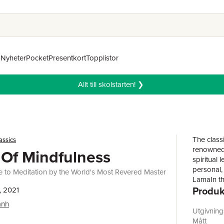
n
Nyheter
Pocket
Presentkort
Topplistor
Allt till skolstarten! ❯
The class
assics
renowned 
 Of Mindfulness
spiritual
personal,
e to Meditation by the World's Most Revered Master
LamaIn th
Produk
nominee T
, 2021
practise 
anh
Miracle o
Utgivnin
peacefuln
Mått