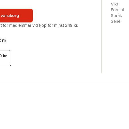
signature
Vikt
know how 
Format
in the mo
 varukorg
Språk
drinking 
Serie
akt för medlemmar vid köp för minst 249 kr.
meditation
Antal sid
guide to 
Förlag
from the 
ISBN
 (
1
)
mindfulne
wisdom an
9 kr