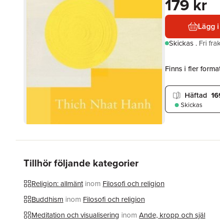
179 kr
Lägg i
Skickas
.
Fri fr
Finns i fler format
Häftad
16
Skickas
Tillhör följande kategorier
Religion: allmänt
inom
Filosofi och religion
Buddhism
inom
Filosofi och religion
Meditation och visualisering
inom
Ande, kropp och själ