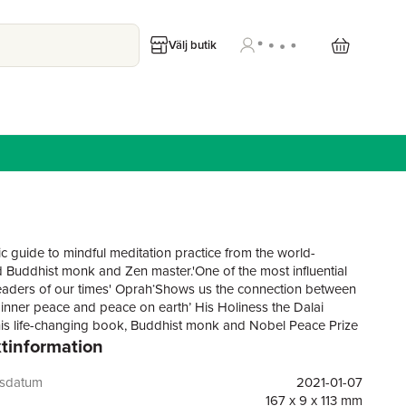
Välj butik
ic guide to mindful meditation practice from the world-
Buddhist monk and Zen master.'One of the most influential
 leaders of our times' Oprah‘Shows us the connection between
 inner peace and peace on earth’ His Holiness the Dalai
is life-changing book, Buddhist monk and Nobel Peace Prize
tinformation
hich Nhat Hanh provides the definitive guide on how to
mindfulness.Through practical exercises and anecdotes, The
f Mindfulness helps us arrive at greater self-understanding and
gsdatum
2021-01-07
ess, whether we are beginners or advanced students.With his
167 x 9 x 113 mm