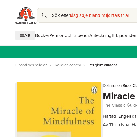
Sök efter
läsglädje bland miljontals titlar
Böcker
Pennor och tillbehör
Anteckning
Erbjudande
Allt
Filosofi och religion
Religion och tro
Religion: allmänt
Del i serien
Rider Cl
Miracle
The Classic Guid
Häftad, Engelska
Av
Thich Nhat H