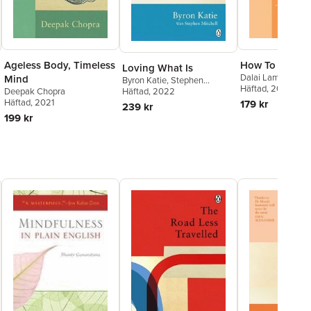
Ageless Body, Timeless
How To Practis
Loving What Is
Dalai Lama
,
Jeffr
Mind
Byron Katie
,
Stephen
Häftad
, 2021
Deepak Chopra
Mitchell
Häftad
, 2022
Häftad
, 2021
179 kr
239 kr
199 kr