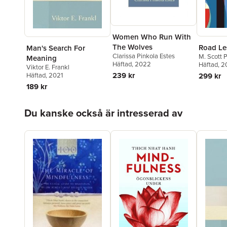
Women Who Run With
The Wolves
Road Le
Man's Search For
Clarissa Pinkola Estes
M. Scott 
Meaning
Häftad
, 2022
Häftad
, 2
Viktor E. Frankl
239 kr
Häftad
, 2021
299 kr
189 kr
Hoppa över listan
Du kanske också är intresserad av