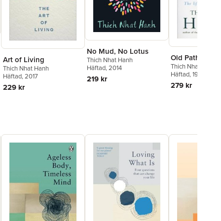
No Mud, No Lotus
Old Path Whit
Art of Living
Thich Nhat Hanh
Thich Nhat Hanh
Häftad
, 2014
Thich Nhat Hanh
Häftad
, 1992
Häftad
, 2017
219 kr
279 kr
229 kr