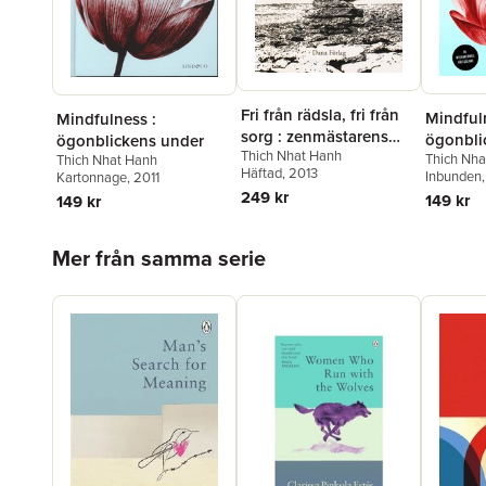
Fri från rädsla, fri från
Mindful
Mindfulness :
sorg : zenmästarens
ögonbli
ögonblickens under
Thich Nhat Hanh
väg till visdom
Thich Nha
Thich Nhat Hanh
Häftad
, 2013
Inbunden
Kartonnage
, 2011
249 kr
149 kr
149 kr
Hoppa över listan
Mer från samma serie