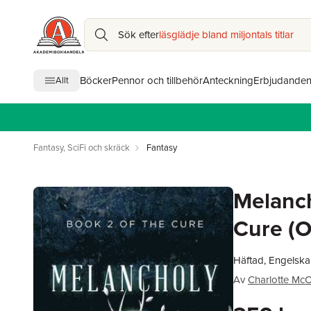
Sök efter
läsglädje bland miljontals titlar
Böcker
Pennor och tillbehör
Anteckning
Erbjudande
Allt
Fantasy, SciFi och skräck
Fantasy
Melanch
Cure (O
Häftad, Engelska
Av
Charlotte Mc