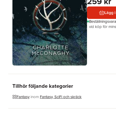
259 kr
Lägg i
Beställningsvar
vid köp för mins
Tillhör följande kategorier
Fantasy
inom
Fantasy, SciFi och skräck
Hoppa över listan