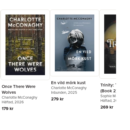
En vild mörk kust
Trinity: The Fa
Once There Were
Charlotte McConaghy
(Book 2)
Wolves
Inbunden
, 2025
Sophie Masson
Charlotte McConaghy
279 kr
Häftad
, 2015
Häftad
, 2026
269 kr
179 kr