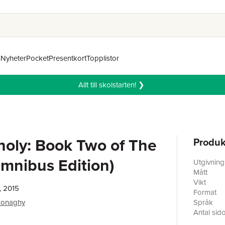
n
Nyheter
Pocket
Presentkort
Topplistor
Allt till skolstarten! ❯
oly: Book Two of The
Produk
mnibus Edition)
Utgivnin
Mått
Vikt
, 2015
Format
Conaghy
Språk
Antal sid
Förlag