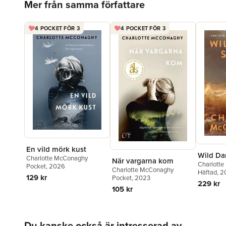
Mer från samma författare
4 POCKET FÖR 3
4 POCKET FÖR 3
En vild mörk kust
Wild Da
Charlotte McConaghy
När vargarna kom
Charlott
Pocket
, 2026
Charlotte McConaghy
Häftad
, 
129 kr
Pocket
, 2023
229 kr
105 kr
Hoppa över listan
Du kanske också är intresserad av