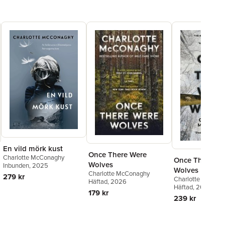
En vild mörk kust
Once There Were
Charlotte McConaghy
Once There We
Wolves
Inbunden
, 2025
Wolves
Charlotte McConaghy
279 kr
Charlotte McCon
Häftad
, 2026
Häftad
, 2022
179 kr
239 kr