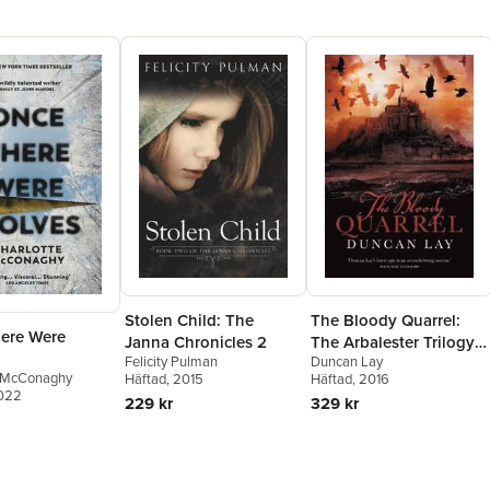
Stolen Child: The
The Bloody Quarrel:
ere Were
Janna Chronicles 2
The Arbalester Trilogy
Felicity Pulman
Duncan Lay
2 (Complete Edition)
e McConaghy
Häftad
, 2015
Häftad
, 2016
2022
229 kr
329 kr