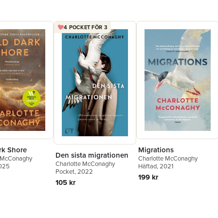
4 POCKET FÖR 3
rk Shore
Migrations
Den sista migrationen
e McConaghy
Charlotte McConaghy
Charlotte McConaghy
2025
Häftad
, 2021
Pocket
, 2022
199 kr
105 kr