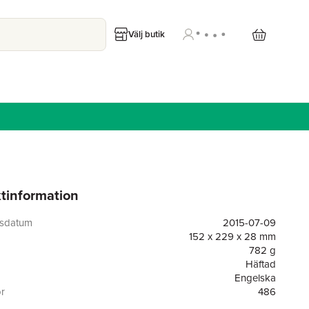
Välj butik
tinformation
gsdatum
2015-07-09
152 x 229 x 28 mm
782 g
Häftad
Engelska
or
486
Momentum