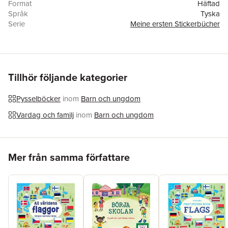
Format
Häftad
Språk
Tyska
Serie
Meine ersten Stickerbücher
Antal sidor
32
Förlag
Usborne Verlag
Illustratör
Joanne Partis
ISBN
9781789417371
Tillhör följande kategorier
Pysselböcker
inom
Barn och ungdom
Vardag och familj
inom
Barn och ungdom
Hoppa över listan
Mer från samma författare