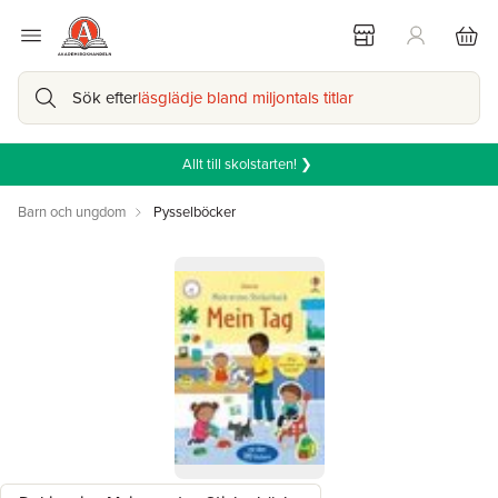
Sök efter
läsglädje bland miljontals titlar
Allt till skolstarten! ❯
Barn och ungdom
Pysselböcker