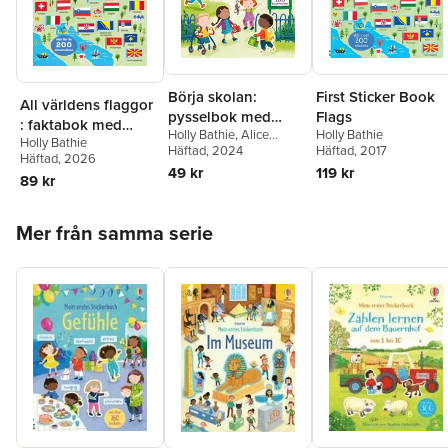
Börja skolan:
First Sticker Book
All världens flaggor
pysselbok med
Flags
: faktabok med
Holly Bathie
,
Alice
Holly Bathie
klistermärken
Holly Bathie
klistermärken
Beecham
Häftad
, 2024
Häftad
, 2017
Häftad
, 2026
49 kr
119 kr
89 kr
Hoppa över listan
Mer från samma serie