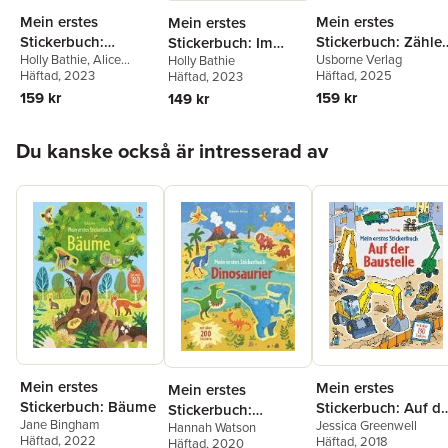
Mein erstes
Mein erstes
Mein erstes
Stickerbuch:
Stickerbuch: Zähle
Stickerbuch: Im
Holly Bathie
,
Alice
Usborne Verlag
Holly Bathie
Gefühle
lernen auf dem
Museum
Beecham
Häftad
, 2023
Häftad
, 2025
Häftad
, 2023
Bauernhof
159 kr
159 kr
149 kr
Hoppa över listan
Du kanske också är intresserad av
Mein erstes
Mein erstes
Mein erstes
Stickerbuch: Bäume
Stickerbuch: Auf de
Stickerbuch:
Jane Bingham
Jessica Greenwell
Baustelle
Hannah Watson
Dinosaurier
Häftad
, 2022
Häftad
, 2018
Häftad
, 2020