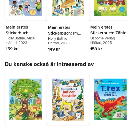
Mein erstes
Mein erstes
Mein erstes
Stickerbuch:
Stickerbuch: Zähle
Stickerbuch: Im
Gefühle
Holly Bathie
,
Alice
lernen auf dem
Usborne Verlag
Museum
Holly Bathie
Beecham
Häftad
, 2023
Häftad
, 2025
Häftad
, 2023
Bauernhof
159 kr
159 kr
149 kr
Hoppa över listan
Du kanske också är intresserad av