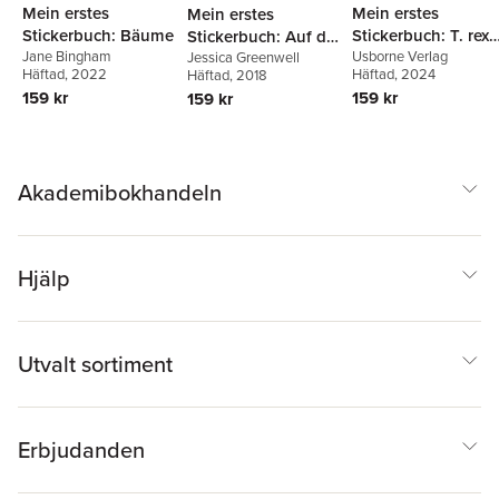
Mein erstes
Mein erstes
Mein erstes
Stickerbuch: Bäume
Stickerbuch: T. rex
Stickerbuch: Auf der
Jane Bingham
und andere RIESIG
Usborne Verlag
Baustelle
Jessica Greenwell
Häftad
, 2022
Häftad
, 2024
Häftad
, 2018
Dinos
159 kr
159 kr
159 kr
Akademibokhandeln
Hjälp
Utvalt sortiment
Erbjudanden