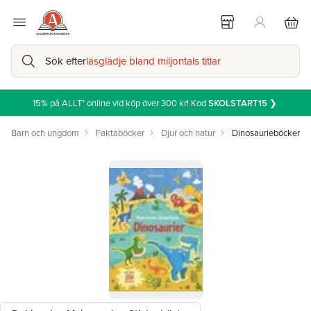
Sök efter
läsglädje bland miljontals titlar
15% på ALLT* online vid köp över 300 kr! Kod
SKOLSTART15
❯
Barn och ungdom
Faktaböcker
Djur och natur
Dinosaurieböcker