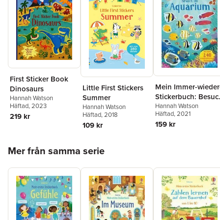
First Sticker Book
Mein Immer-wieder
Little First Stickers
Dinosaurs
Stickerbuch: Besuc
Summer
Hannah Watson
im Aquarium
Hannah Watson
Häftad
, 2023
Hannah Watson
Häftad
, 2021
Häftad
, 2018
219 kr
159 kr
109 kr
Hoppa över listan
Mer från samma serie