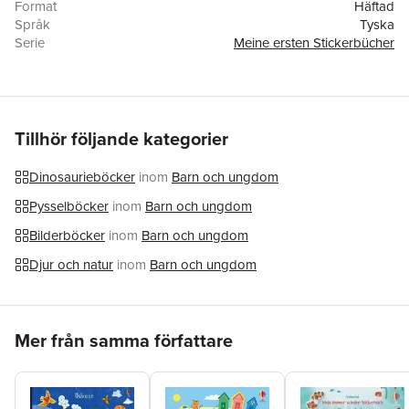
Format
Häftad
Språk
Tyska
Serie
Meine ersten Stickerbücher
Antal sidor
16
Förlag
Usborne Verlag
Illustratör
Jordan Wray
ISBN
9781789412727
Tillhör följande kategorier
Dinosaurieböcker
inom
Barn och ungdom
Pysselböcker
inom
Barn och ungdom
Bilderböcker
inom
Barn och ungdom
Djur och natur
inom
Barn och ungdom
Hoppa över listan
Mer från samma författare