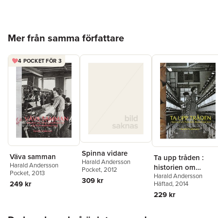
Förlag
Gnosjö Service Tryckeri AB /minbok.nu
ISBN
9789187021893
Hoppa över listan
Mer från samma författare
4 POCKET FÖR 3
Spinna vidare
Väva samman
Ta upp tråden :
Harald Andersson
Harald Andersson
historien om
Pocket
, 2012
Pocket
, 2013
Harald Andersson
Periodens
309 kr
249 kr
Häftad
, 2014
Bomullsspinneri
229 kr
Hoppa över listan