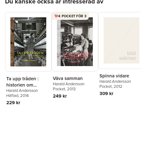
Du kanske också är intresserad av
4 POCKET FÖR 3
Spinna vidare
Väva samman
Ta upp tråden :
Harald Andersson
Harald Andersson
historien om
Pocket
, 2012
Pocket
, 2013
Harald Andersson
Periodens
309 kr
249 kr
Häftad
, 2014
Bomullsspinneri
229 kr