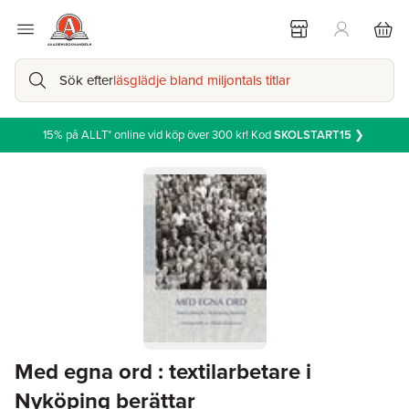
Sök efter
läsglädje bland miljontals titlar
15% på ALLT* online vid köp över 300 kr! Kod
SKOLSTART15
❯
Med egna ord : textilarbetare i
Nyköping berättar