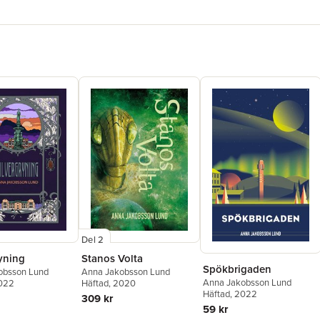
Del 2
yning
Stanos Volta
Spökbrigaden
obsson Lund
Anna Jakobsson Lund
Anna Jakobsson Lund
2022
Häftad
, 2020
Häftad
, 2022
309 kr
59 kr