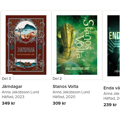
Del 3
Del 2
Järndagar
Stanos Volta
Enda vägen
Anna Jakobsson Lund
Anna Jakobsson Lund
Anna Jakobsson 
Häftad
, 2023
Häftad
, 2020
Häftad
, 2016
349 kr
309 kr
239 kr