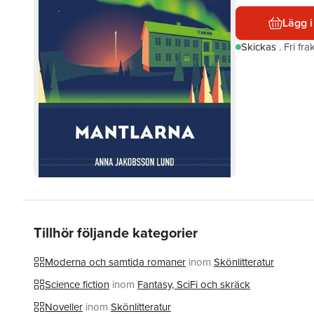
Lägg i
Skickas
.
Fri fr
Tillhör följande kategorier
Moderna och samtida romaner
inom
Skönlitteratur
Science fiction
inom
Fantasy, SciFi och skräck
Noveller
inom
Skönlitteratur