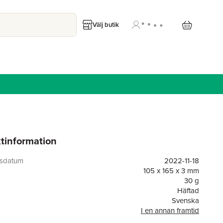
Välj butik
tinformation
gsdatum
2022-11-18
105 x 165 x 3 mm
30 g
Häftad
Svenska
I en annan framtid
or
30