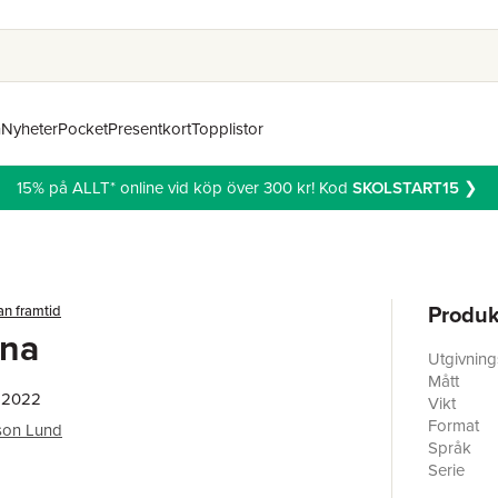
n
Nyheter
Pocket
Presentkort
Topplistor
15% på ALLT* online vid köp över 300 kr! Kod
SKOLSTART15
❯
Produk
an framtid
rna
Utgivnin
Mått
, 2022
Vikt
Format
son Lund
Språk
Serie
Antal sid