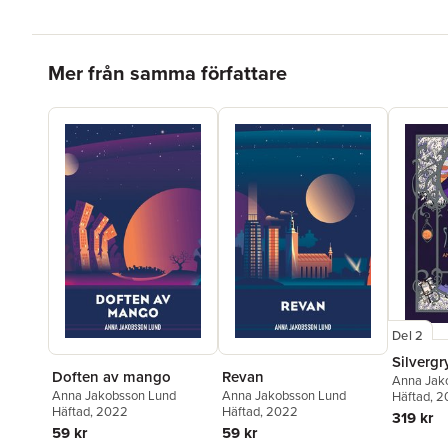
Hoppa över listan
Mer från samma författare
Del 2
Silvergr
Doften av mango
Revan
Anna Jak
Anna Jakobsson Lund
Anna Jakobsson Lund
Häftad
, 
Häftad
, 2022
Häftad
, 2022
319 kr
59 kr
59 kr