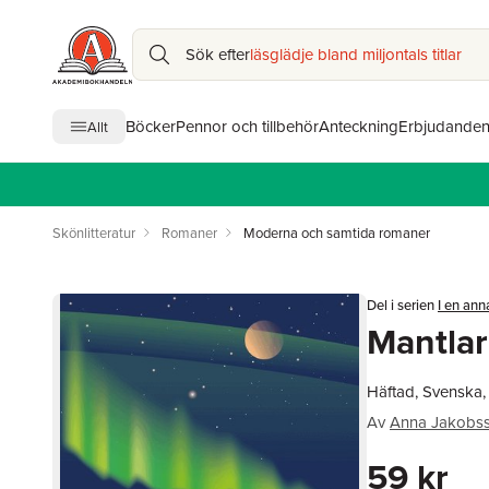
Sök efter
läsglädje bland miljontals titlar
Böcker
Pennor och tillbehör
Anteckning
Erbjudande
Allt
Skönlitteratur
Romaner
Moderna och samtida romaner
Del i serien
I en ann
Mantla
Häftad, Svenska
Av
Anna Jakobs
59 kr