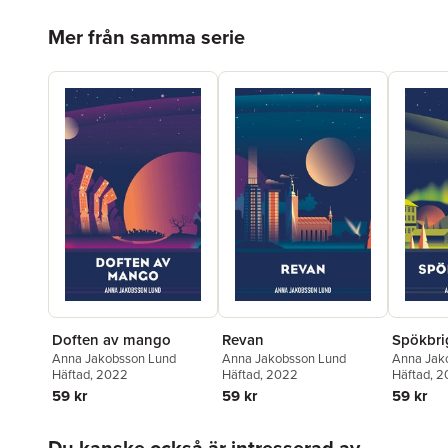
Hoppa över listan
Mer från samma serie
Doften av mango
Revan
Spökbri
Anna Jakobsson Lund
Anna Jakobsson Lund
Anna Jak
Häftad
, 2022
Häftad
, 2022
Häftad
, 
59 kr
59 kr
59 kr
Hoppa över listan
Du kanske också är intresserad av