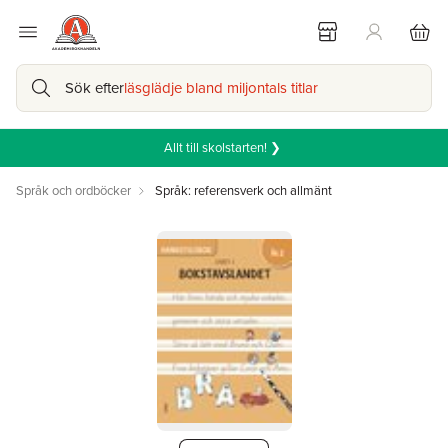
Sök efter
läsglädje bland miljontals titlar
Allt till skolstarten! ❯
Språk och ordböcker
Språk: referensverk och allmänt