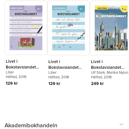
Livet i
Livet i
Livet i
Bokstavslandet
Bokstavslandet
Bokstavslandet
Liber
Liber
Handstilsbok åk 3
Ulf Stark
,
Marika Nylun
Bokstavsbok åk 1
Arbetsbok
Häftad
, 2019
Häftad
, 2018
Ek
Häftad
,
Marie Trapp
, 2018
,
Lena
Förskoleklass
Palovaara
,
Tarja Alatalo
129 kr
129 kr
249 kr
Claes Nero
,
Malin
Wedsberg
Akademibokhandeln