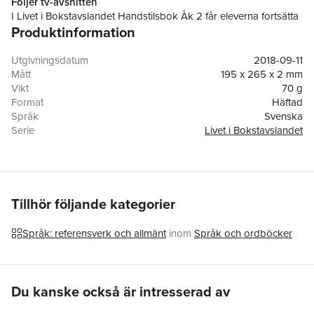
Följer tv-avsnitten
I Livet i Bokstavslandet Handstilsbok Åk 2 får eleverna fortsätta
Produktinformation
träna på att forma fina bokstäver på rätt sätt. Här skriver
eleverna av korta rim-ramsor, kopplade till bokstäverna i tv-
avsnitten och innehållet i Läsebok Åk 2. Stödlinjer gör det
Utgivningsdatum
2018-09-11
lättare för eleverna att skriva. Avskrivningsövningar ger
Mått
195 x 265 x 2 mm
möjlighet att automatisera skrivandet och övar den fonologiska
Vikt
70 g
förmågan samtidigt som fonem- och grafemkopplingar stärks.
Format
Häftad
På varje uppslag finns även bild på fingersättning på
Språk
Svenska
tangentbordet - för att fortsätta träna och skriva på dator.
Serie
Livet i Bokstavslandet
Antal sidor
20
Upplaga
1
Förlag
Liber
ISBN
9789147124855
Tillhör följande kategorier
Språk: referensverk och allmänt
inom
Språk och ordböcker
Hoppa över listan
Du kanske också är intresserad av