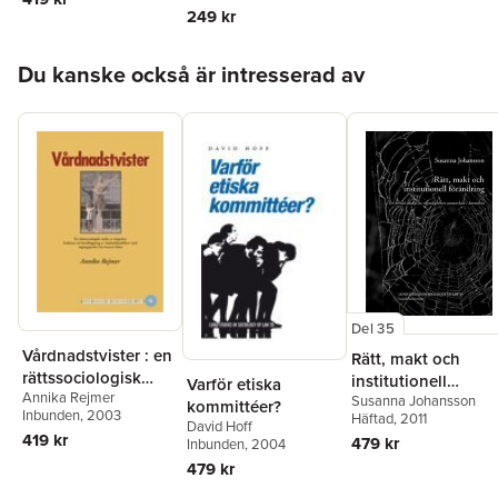
handläggning av
249 kr
vårdnadskonflikter
med utgångspunkt
Hoppa över listan
Du kanske också är intresserad av
från barnets bästa
Del 35
Vårdnadstvister : en
Rätt, makt och
rättssociologisk
institutionell
Varför etiska
Annika Rejmer
studie av tingsrätts
Susanna Johansson
förändring : en
kommittéer?
Inbunden
, 2003
Häftad
, 2011
funktion vid
kritisk analys av
David Hoff
419 kr
479 kr
handläggning av
Inbunden
, 2004
myndigheters
vårdnadskonflikter
479 kr
samverkan i
med utgångspunkt
barnahus