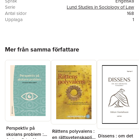
Språk
Engelska
Serie
Lund Studies in Sociology of Law
Antal sidor
168
Upplaga
1
Förlag
Media-Tryck
ISBN
9789172673526
Hoppa över listan
Mer från samma författare
Perspektiv på
Rättens polyvalens :
skolans problem :
Dissens : om det
en rättsvetenskaplig