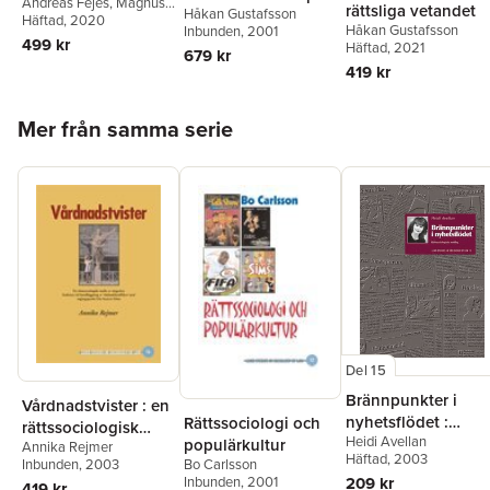
Andreas Fejes
,
Magnus
vad säger
rättsliga vetandet
Håkan Gustafsson
studie av sociala
Dahlstedt
Häftad
, 2020
,
Majsa Allelin
,
forskningen?
Håkan Gustafsson
Inbunden
, 2001
rättigheter och
Emma Arneback
,
Dennis
499 kr
Häftad
, 2021
679 kr
Beach
,
Gert Biesta
,
rättssäkerhet
419 kr
Marianne Dovemark
,
Silvia Edling
,
Tomas
Englund
,
Håkan
Hoppa över listan
Mer från samma serie
Gustafsson
,
Bernt
Gustavsson
,
Eva-Marie
Harlin
,
Fredrik Hertzberg
,
Magnus Hultén
,
Malin
Ideland
,
Sara Irisdotter
Aldenmyr
,
Thomas
Johansson
,
Jan Jämte
,
Anders Jönsson
,
Anna-
Lena Kempe
,
Alli Klapp
,
Gunnlaugur Magnússon
,
Louise Malmström
,
Tommaso Milani
,
Judit
Novak
,
Mattias Nylund
,
Ylva Odenbring
,
Maria
Del 15
Olson
,
Per-Åke Rosvall
,
Maria Rydell
,
Ingegerd
Brännpunkter i
Vårdnadstvister : en
Tallberg Broman
,
Robert
nyhetsflödet :
Rättssociologi och
Thornberg
,
Ásgeir
rättssociologisk
Tryggvason
,
Johannes
Heidi Avellan
rättssociologiska
populärkultur
Annika Rejmer
studie av tingsrätts
Westberg
,
Johan Öhman
Häftad
, 2003
nedslag
Bo Carlsson
Inbunden
, 2003
funktion vid
209 kr
Inbunden
, 2001
419 kr