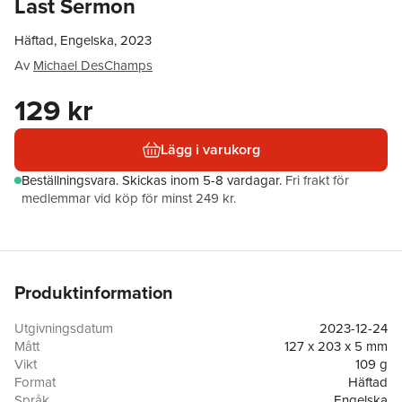
Last Sermon
Häftad, Engelska, 2023
Av
Michael DesChamps
129 kr
Lägg i varukorg
Beställningsvara.
Skickas
inom 5-8 vardagar
.
Fri frakt för
medlemmar vid köp för minst 249 kr.
Produktinformation
Utgivningsdatum
2023-12-24
Mått
127 x 203 x 5 mm
Vikt
109 g
Format
Häftad
Språk
Engelska