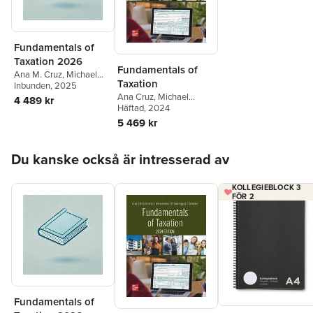
Fundamentals of
Taxation 2026
Fundamentals of
Ana M. Cruz
,
Michael
Taxation
DesChamps
Inbunden
, 2025
Ana Cruz
,
Michael
4 489 kr
Deschamps
Häftad
, 2024
,
Frederick
Niswander
,
Debra
5 469 kr
Prendergast
,
Dan
Schisler
Hoppa över listan
Du kanske också är intresserad av
KOLLEGIEBLOCK 3
FÖR 2
Fundamentals of