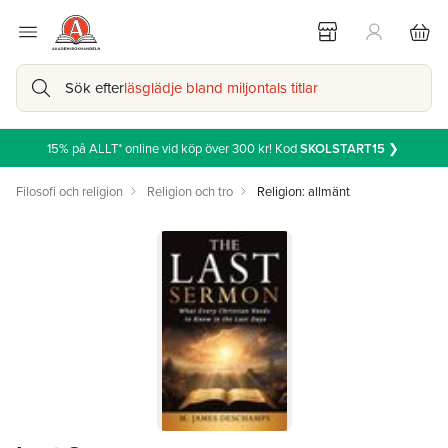
Sök efter
läsglädje bland miljontals titlar
15% på ALLT* online vid köp över 300 kr! Kod
SKOLSTART15
❯
Filosofi och religion
Religion och tro
Religion: allmänt