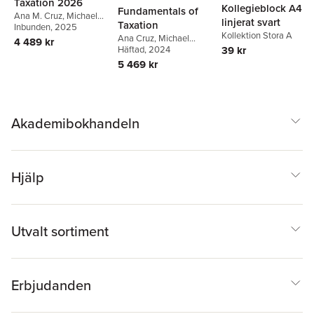
Taxation 2026
Kollegieblock A4
Fundamentals of
Ana M. Cruz
,
Michael
linjerat svart
Taxation
DesChamps
Inbunden
, 2025
Kollektion Stora A
Ana Cruz
,
Michael
4 489 kr
Deschamps
Häftad
, 2024
,
Frederick
39 kr
Niswander
,
Debra
5 469 kr
Prendergast
,
Dan
Schisler
Akademibokhandeln
Hjälp
Utvalt sortiment
Erbjudanden