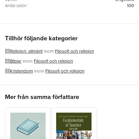
Antal sidor
100
Förlag
Idea Guys
ISBN
9798218324650
Tillhör följande kategorier
Religion: allmänt
inom
Filosofi och religion
Biblar
inom
Filosofi och religion
Kristendom
inom
Filosofi och religion
Hoppa över listan
Mer från samma författare