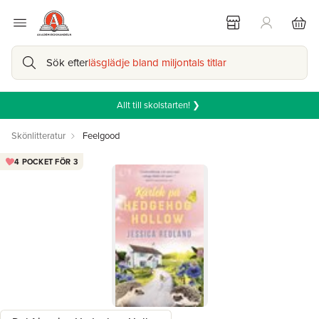
Sök efter
läsglädje bland miljontals titlar
Allt till skolstarten! ❯
Skönlitteratur
Feelgood
4 POCKET FÖR 3