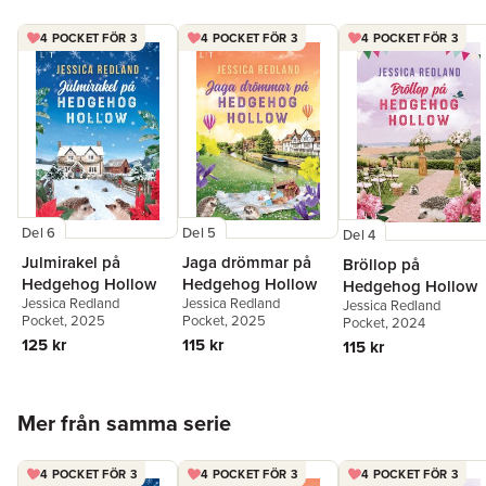
4 POCKET FÖR 3
4 POCKET FÖR 3
4 POCKET FÖR 3
Del 6
Del 5
Del 4
Julmirakel på
Jaga drömmar på
Bröllop på
Hedgehog Hollow
Hedgehog Hollow
Hedgehog Hollow
Jessica Redland
Jessica Redland
Jessica Redland
Pocket
, 2025
Pocket
, 2025
Pocket
, 2024
125 kr
115 kr
115 kr
Hoppa över listan
Mer från samma serie
4 POCKET FÖR 3
4 POCKET FÖR 3
4 POCKET FÖR 3