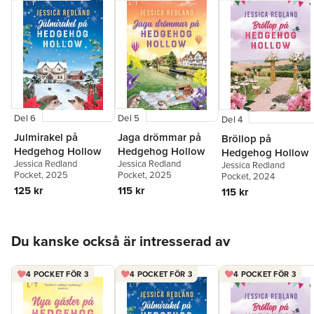
Del 6
Del 5
Del 4
Julmirakel på
Jaga drömmar på
Bröllop på
Hedgehog Hollow
Hedgehog Hollow
Hedgehog Hollow
Jessica Redland
Jessica Redland
Jessica Redland
Pocket
, 2025
Pocket
, 2025
Pocket
, 2024
125 kr
115 kr
115 kr
Hoppa över listan
Du kanske också är intresserad av
4 POCKET FÖR 3
4 POCKET FÖR 3
4 POCKET FÖR 3