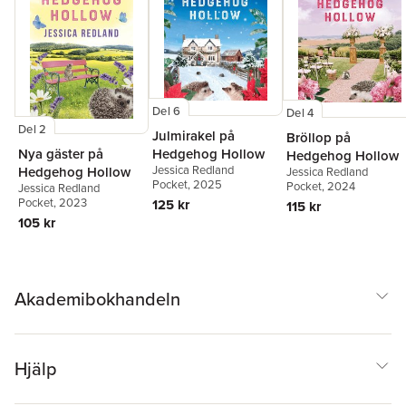
Del 6
Del 4
Del 2
Julmirakel på
Bröllop på
Hedgehog Hollow
Nya gäster på
Hedgehog Hollow
Jessica Redland
Hedgehog Hollow
Jessica Redland
Pocket
, 2025
Pocket
, 2024
Jessica Redland
Pocket
, 2023
125 kr
115 kr
105 kr
Akademibokhandeln
Hjälp