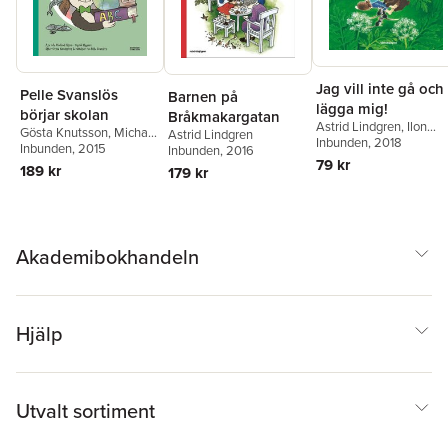
Jag vill inte gå och
Pelle Svanslös
Barnen på
lägga mig!
börjar skolan
Bråkmakargatan
Astrid Lindgren
,
Ilon
Gösta Knutsson
,
Michael
Astrid Lindgren
Wikland
Inbunden
, 2018
Rönn
Inbunden
,
Åsa Rönn
, 2015
Inbunden
, 2016
79 kr
189 kr
179 kr
Akademibokhandeln
Hjälp
Utvalt sortiment