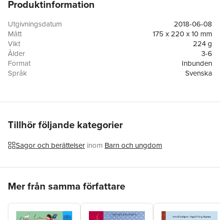
Produktinformation
Nu kommer Astrid Lindgrens och Ilon Wiklands älskade
bilderbok i vårt Klumpe Dumpe-bibliotek.
Utgivningsdatum
2018-06-08
Mått
175 x 220 x 10 mm
Vikt
224 g
Ålder
3-6
Format
Inbunden
Språk
Svenska
Läsålder
3-6
Antal sidor
40
Upplaga
1
Förlag
Rabén & Sjögren
Illustratör
Ilon Wikland
Tillhör följande kategorier
Medarbetare
Jeannette Wigren
ISBN
9789129707847
Sagor och berättelser
inom
Barn och ungdom
Miljömärkning
FSC
Hoppa över listan
Mer från samma författare