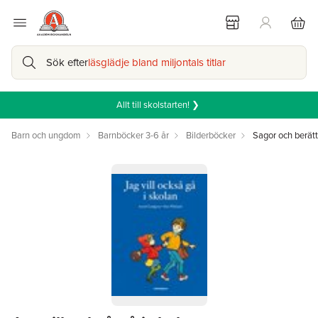
Sök efter
läsglädje bland miljontals titlar
Allt till skolstarten! ❯
Barn och ungdom
Barnböcker 3-6 år
Bilderböcker
Sagor och berätt