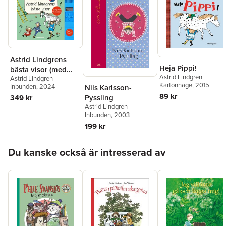
Astrid Lindgrens
Heja Pippi!
bästa visor (med
Astrid Lindgren
Astrid Lindgren
ljudmodul)
Kartonnage
, 2015
Inbunden
, 2024
Nils Karlsson-
89 kr
Pyssling
349 kr
Astrid Lindgren
Inbunden
, 2003
199 kr
Hoppa över listan
Du kanske också är intresserad av