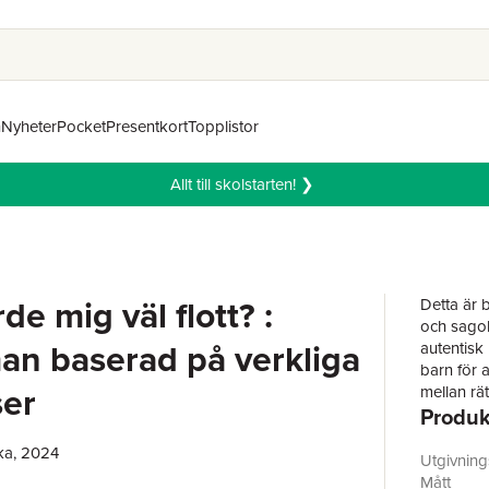
n
Nyheter
Pocket
Presentkort
Topplistor
Allt till skolstarten! ❯
de mig väl flott? :
Detta är 
och sagol
an baserad på verkliga
autentisk 
barn för 
ser
mellan rä
Produk
episoder u
ka, 2024
Utgivnin
Mått