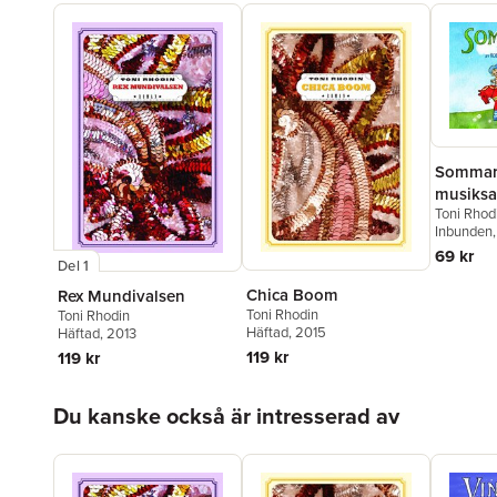
Sommarb
musiks
Toni Rhod
Inbunden
69 kr
Del 1
Chica Boom
Rex Mundivalsen
Toni Rhodin
Toni Rhodin
Häftad
, 2015
Häftad
, 2013
119 kr
119 kr
Hoppa över listan
Du kanske också är intresserad av