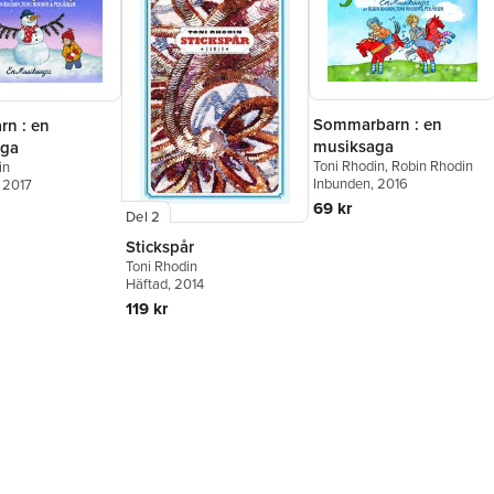
Sommarbarn : en
rn : en
musiksaga
aga
Toni Rhodin
,
Robin Rhodin
in
Inbunden
, 2016
, 2017
69 kr
Del 2
Stickspår
Toni Rhodin
Häftad
, 2014
119 kr