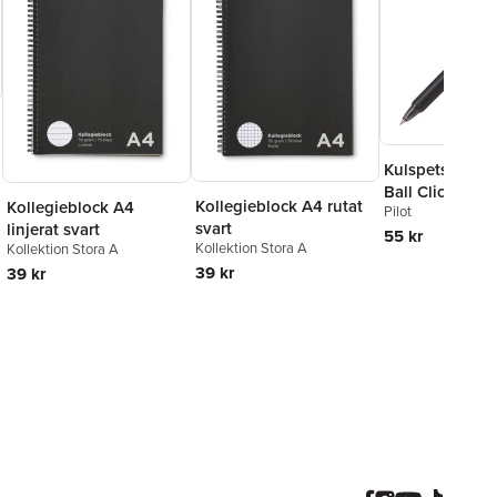
Kulspetspenna 
Ball Clicker 0.7
Kollegieblock A4 rutat
Kollegieblock A4
Pilot
raderbar
svart
linjerat svart
55 kr
Kollektion Stora A
Kollektion Stora A
39 kr
39 kr