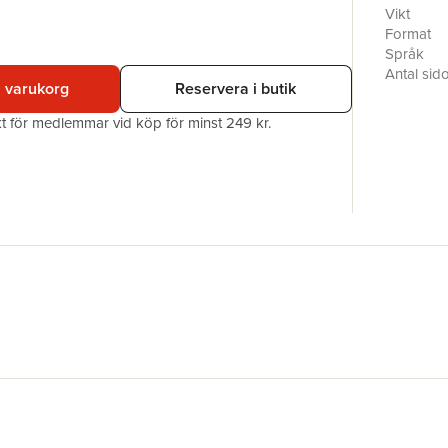
Vikt
Format
Språk
Antal sid
i varukorg
Reservera i butik
Upplaga
Förlag
akt för medlemmar vid köp för minst 249 kr.
ISBN
Miljömärk