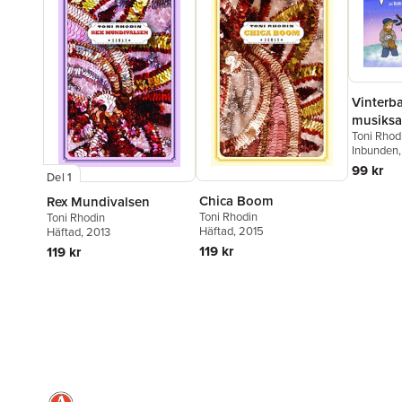
Vinterba
musiks
Toni Rhod
Inbunden
99 kr
Del 1
Chica Boom
Rex Mundivalsen
Toni Rhodin
Toni Rhodin
Häftad
, 2015
Häftad
, 2013
119 kr
119 kr