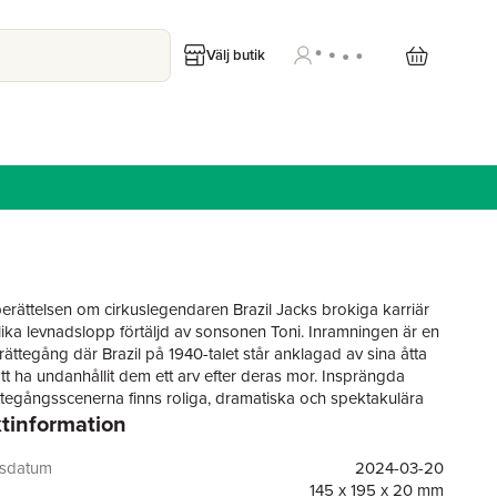
Välj butik
berättelsen om cirkuslegendaren Brazil Jacks brokiga karriär
ika levnadslopp förtäljd av sonsonen Toni. Inramningen är en
rättegång där Brazil på 1940-talet står anklagad av sina åtta
att ha undanhållit dem ett arv efter deras mor. Insprängda
ttegångsscenerna finns roliga, dramatiska och spektakulära
tinformation
r Brazil Jacks färgstarka liv.
gsdatum
2024-03-20
145 x 195 x 20 mm