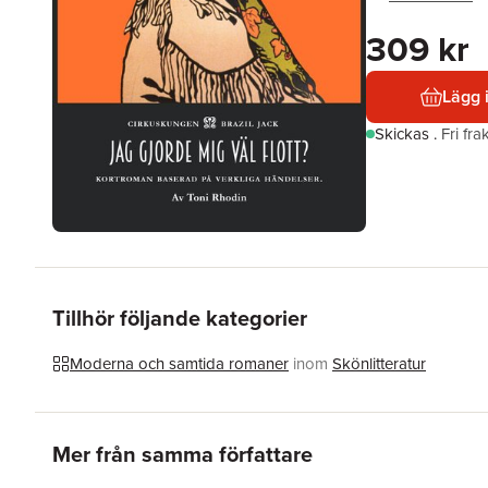
309 kr
Lägg 
Skickas
.
Fri fr
Tillhör följande kategorier
Moderna och samtida romaner
inom
Skönlitteratur
Hoppa över listan
Mer från samma författare