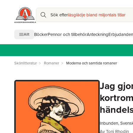
Sök efter
läsglädje bland miljontals titlar
Böcker
Pennor och tillbehör
Anteckning
Erbjudande
Allt
Skönlitteratur
Romaner
Moderna och samtida romaner
Jag gjor
kortrom
händel
Inbunden, Svens
Av
Toni Rhodin