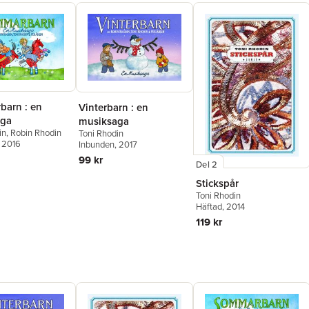
arn : en
Vinterbarn : en
aga
musiksaga
in
,
Robin Rhodin
Toni Rhodin
, 2016
Inbunden
, 2017
99 kr
Del 2
Stickspår
Toni Rhodin
Häftad
, 2014
119 kr