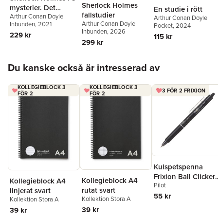
Sherlock Holmes
mysterier. Det
En studie i rött
fallstudier
Arthur Conan Doyle
spräckliga bandet ;
Arthur Conan Doyle
Arthur Conan Doyle
Inbunden
, 2021
Pocket
, 2024
De rödhårigas
Inbunden
, 2026
229 kr
115 kr
förening ; En
299 kr
skandal i Böhmen
Hoppa över listan
Du kanske också är intresserad av
KOLLEGIEBLOCK 3
KOLLEGIEBLOCK 3
3 FÖR 2 FRIXION
FÖR 2
FÖR 2
Kulspetspenna
Frixion Ball Clicker
Kollegieblock A4
Kollegieblock A4
Pilot
0.7 svart, raderbar
rutat svart
linjerat svart
55 kr
Kollektion Stora A
Kollektion Stora A
39 kr
39 kr