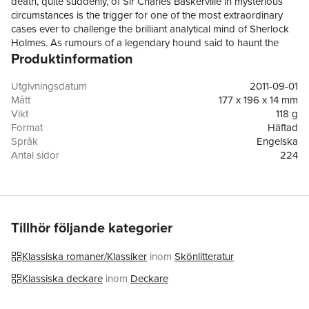
death, quite suddenly, of Sir Charles Baskerville in mysterious
circumstances is the trigger for one of the most extraordinary
cases ever to challenge the brilliant analytical mind of Sherlock
Holmes. As rumours of a legendary hound said to haunt the
Produktinformation
Baskerville family circulate, Holmes and Watson are asked to
ensure the protection of Sir Charles' only heir, Sir Henry - who
has travelled all the way from America to reside at Baskerville
Utgivningsdatum
2011-09-01
Hall in Devon. And it is there, in an isolated mansion surrounded
Mått
177 x 196 x 14 mm
by mile after mile of wild moor, that Holmes and Watson come
Vikt
118 g
face to face with a terrifying evil that reaches out from centuries
Format
Häftad
past . . .
Språk
Engelska
Antal sidor
224
Förlag
Penguin Books Ltd
ISBN
9780241952870
Tillhör följande kategorier
Klassiska romaner/Klassiker
inom
Skönlitteratur
Klassiska deckare
inom
Deckare