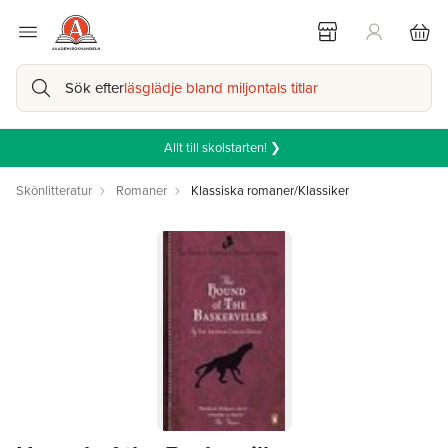
Sök efter
läsglädje bland miljontals titlar
Allt till skolstarten! ❯
Skönlitteratur
Romaner
Klassiska romaner/Klassiker