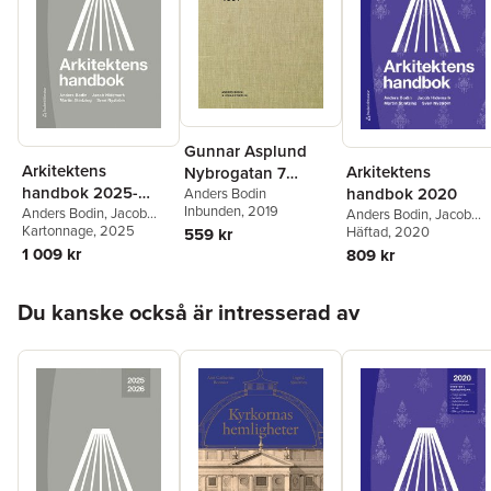
Gunnar Asplund
Arkitektens
Arkitektens
Nybrogatan 7
handbok 2025-
handbok 2020
Stockholm 1931
Anders Bodin
Inbunden
, 2019
2026
Anders Bodin
,
Jacob
Anders Bodin
,
Jacob
Hidemark
Kartonnage
,
Martin
, 2025
Hidemark
Häftad
, 2020
,
Martin
559 kr
Stintzing
,
Sven Nyström
Stintzing
,
Sven Nyströ
1 009 kr
809 kr
Hoppa över listan
Du kanske också är intresserad av