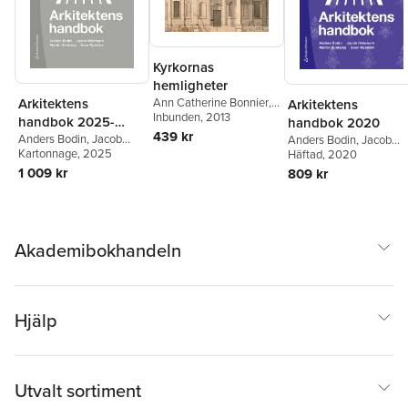
Kyrkornas
hemligheter
Arkitektens
Ann Catherine Bonnier
,
Arkitektens
Ingrid Sjöström
Inbunden
, 2013
,
Robert
handbok 2025-
handbok 2020
Bennett
,
Anders Bodin
,
439 kr
2026
Anders Bodin
,
Jacob
Anders Bodin
,
Jacob
Inger Estham
,
Peter
Hidemark
Kartonnage
,
Martin
, 2025
Hidemark
Häftad
, 2020
,
Martin
Gillgren
,
Hedvig Brander
Stintzing
,
Sven Nyström
Stintzing
,
Sven Nyströ
1 009 kr
809 kr
Jonsson
,
Emilie Karlsmo
,
Lennart Karlsson
,
Jakob
Lindblad
,
Jan Svanberg
,
Göran Tegnér
,
Marian
Ullén
,
Axel Unnerbäck
Akademibokhandeln
Hjälp
Utvalt sortiment