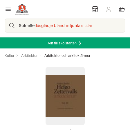
Sök efter
läsglädje bland miljontals titlar
Allt till skolstarten! ❯
Kultur
Arkitektur
Arkitekter och arkitektfirmor