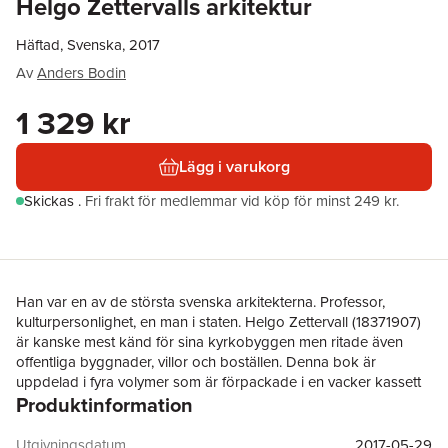
Helgo Zettervalls arkitektur
Häftad, Svenska, 2017
Av
Anders Bodin
1 329 kr
Lägg i varukorg
Skickas
.
Fri frakt för medlemmar vid köp för minst 249 kr.
Han var en av de största svenska arkitekterna. Professor,
kulturpersonlighet, en man i staten. Helgo Zettervall (18371907)
är kanske mest känd för sina kyrkobyggen men ritade även
offentliga byggnader, villor och boställen. Denna bok är
uppdelad i fyra volymer som är förpackade i en vacker kassett
Produktinformation
fylld med skisser, akvareller och fotografier. Sammantaget blir
detta ett storslaget verk över en enda framstående arkitekts
livsgärning.
Utgivningsdatum
2017-05-29