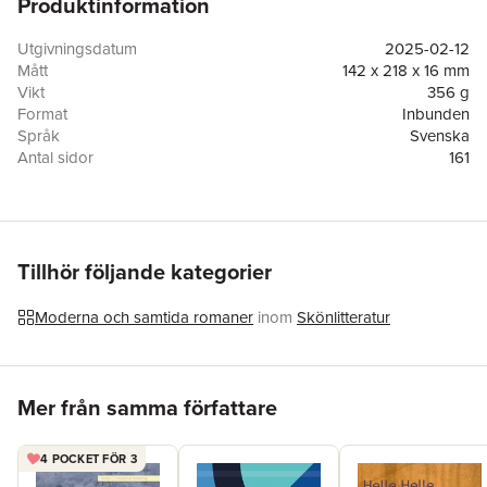
Produktinformation
stora sönderjylländska kakbuffén i Gråsten med tre gånger sju
sorters kakor.
Resan var tänkt att ta åtta dagar. Det slutar med att det varar
Utgivningsdatum
2025-02-12
ungefär en månad. Nu ringer Hafni för att berätta vad som gick
Mått
142 x 218 x 16 mm
fel på vägen.
Vikt
356 g
Helle Helles nya kritikerrosade roman nominerades till Nordiska
Format
Inbunden
rådets litteraturpris 2024.
Språk
Svenska
Antal sidor
161
Upplaga
1
Förlag
Norstedts
ISBN
9789113136165
Miljömärkning
FSC
Originaltitel
Hafni fortæller
Tillhör följande kategorier
Översättare
Ninni Holmqvist
Moderna och samtida romaner
inom
Skönlitteratur
Hoppa över listan
Mer från samma författare
4 POCKET FÖR 3