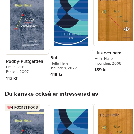
Hus och hem
Bob
Helle Helle
Rödby-Puttgarden
Helle Helle
Inbunden
, 2008
Helle Helle
Inbunden
, 2022
189 kr
Pocket
, 2007
419 kr
115 kr
Hoppa över listan
Du kanske också är intresserad av
4 POCKET FÖR 3