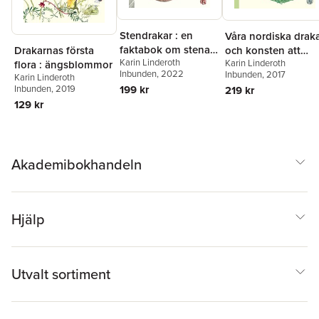
Stendrakar : en
Våra nordiska drak
faktabok om stenar,
Drakarnas första
och konsten att
Karin Linderoth
drakar och ett och
Karin Linderoth
flora : ängsblommor
spåra dem : efter
Inbunden
, 2022
Inbunden
, 2017
annan mineral
Karin Linderoth
fältstudier av
199 kr
Inbunden
, 2019
219 kr
drakforskare sir
129 kr
Adrian Dratt
Akademibokhandeln
Hjälp
Utvalt sortiment