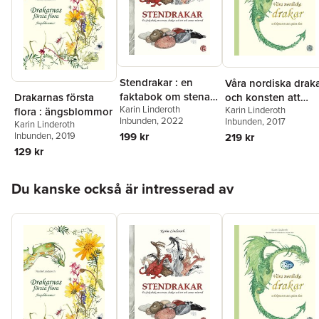
Stendrakar : en
Våra nordiska drak
faktabok om stenar,
Drakarnas första
och konsten att
Karin Linderoth
drakar och ett och
Karin Linderoth
flora : ängsblommor
spåra dem : efter
Inbunden
, 2022
Inbunden
, 2017
annan mineral
Karin Linderoth
fältstudier av
199 kr
Inbunden
, 2019
219 kr
drakforskare sir
129 kr
Adrian Dratt
Hoppa över listan
Du kanske också är intresserad av