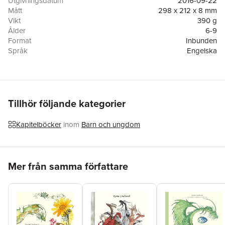
Utgivningsdatum
2016-09-22
would be because Margit is not like all other cows...
Mått
298 x 212 x 8 mm
Vikt
390 g
Ålder
6-9
Format
Inbunden
Språk
Engelska
Läsålder
6-9
Antal sidor
33
Förlag
Bokförlaget K&R
ISBN
9789185903597
Originaltitel
Mormor KrutRut får besök
Tillhör följande kategorier
Kapitelböcker
inom
Barn och ungdom
Hoppa över listan
Mer från samma författare