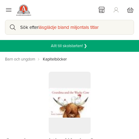
Sök efter
läsglädje bland miljontals titlar
Allt till skolstarten! ❯
Barn och ungdom
Kapitelböcker