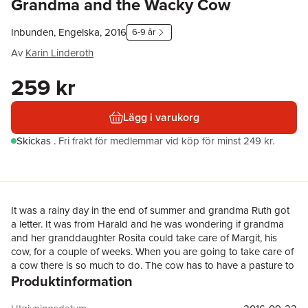
Grandma and the Wacky Cow
Inbunden, Engelska, 2016
6-9 år
Av
Karin Linderoth
259 kr
Lägg i varukorg
Skickas
.
Fri frakt för medlemmar vid köp för minst 249 kr.
It was a rainy day in the end of summer and grandma Ruth got
a letter. It was from Harald and he was wondering if grandma
and her granddaughter Rosita could take care of Margit, his
cow, for a couple of weeks. When you are going to take care of
a cow there is so much to do. The cow has to have a pasture to
Produktinformation
walk and eat in, somewhere to be protected when it rains. Its a
lot of work but, oh how much fun it will be, grandma Ruth and
Rosita thought. And it was fun and nothing like they thought it