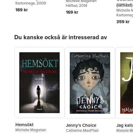
Michelle Magorian
Kartonnage
, 2009
(lättläst)
Häftad
, 2014
189 kr
Michelle 
169 kr
Kartonna
359 kr
Hoppa över listan
Du kanske också är intresserad av
Hemsökt
Jenny's Choice
Jag kall
Michelle Magorian
Catherine MacPhail
Malorie 