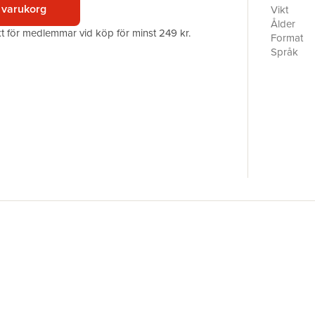
can tell h
 varukorg
Vikt
readers a
Ålder
akt för medlemmar vid köp för minst 249 kr.
Format
Språk
Läsålder
Antal sid
Förlag
Illustratör
ISBN
Miljömärk