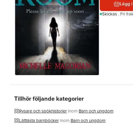
Lägg i
Skickas
.
Fri fr
Tillhör följande kategorier
Rysare och spökhistorier
inom
Barn och ungdom
Lättlästa barnböcker
inom
Barn och ungdom