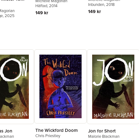
Michelle Magorian
Inbunden
, 2018
Häftad
, 2014
Magorian
149 kr
149 kr
ge
, 2025
The Wickford Doom
Jon for Short
as Jon
Chris Priestley
Malorie Blackman
Blackman