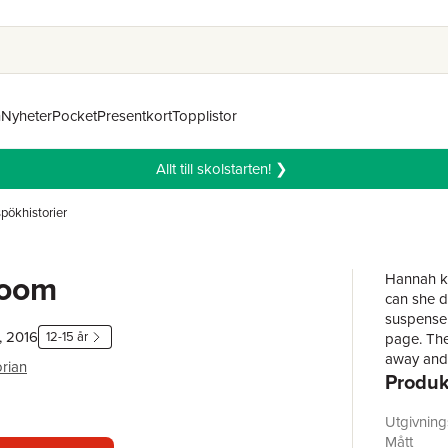
n
Nyheter
Pocket
Presentkort
Topplistor
Allt till skolstarten! ❯
pökhistorier
Room
Hannah kn
can she di
suspense 
, 2016
12-15 år
page. The
away and h
rian
Produk
listless 
what's go
room. Her
Utgivnin
them, so 
Mått