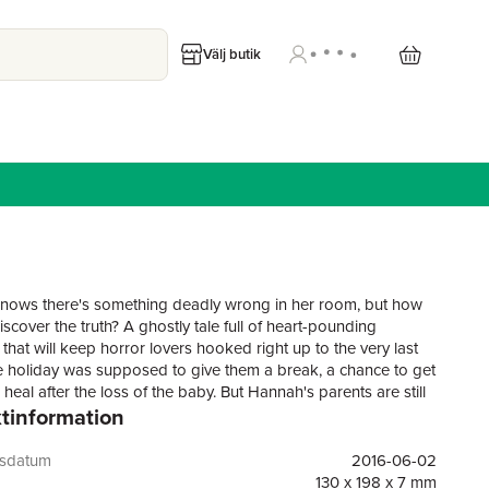
Välj butik
ows there's something deadly wrong in her room, but how
scover the truth? A ghostly tale full of heart-pounding
that will keep horror lovers hooked right up to the very last
 holiday was supposed to give them a break, a chance to get
eal after the loss of the baby. But Hannah's parents are still
tinformation
and distracted, and her toddler brother doesn't understand
ing on. And worst of all, something feels wrong in Hannah's
 mum and dad don't understand what she's trying to tell
gsdatum
2016-06-02
one stormy night Hannah sneaks out to find someone who
130 x 198 x 7 mm