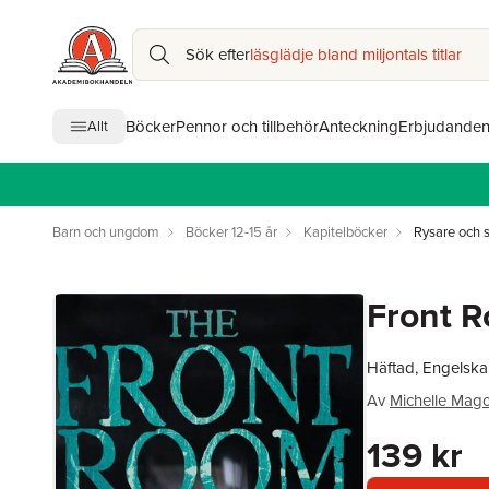
Sök efter
läsglädje bland miljontals titlar
Böcker
Pennor och tillbehör
Anteckning
Erbjudande
Allt
Barn och ungdom
Böcker 12-15 år
Kapitelböcker
Rysare och s
Front 
Häftad, Engelska
Av
Michelle Mago
139 kr