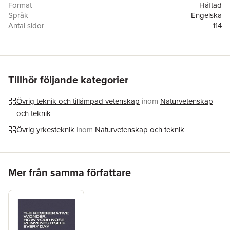
Format
Häftad
Språk
Engelska
Antal sidor
114
Förlag
Tredition Gmbh
ISBN
9783384281524
Tillhör följande kategorier
Övrig teknik och tillämpad vetenskap
inom
Naturvetenskap
och teknik
Övrig yrkesteknik
inom
Naturvetenskap och teknik
Hoppa över listan
Mer från samma författare