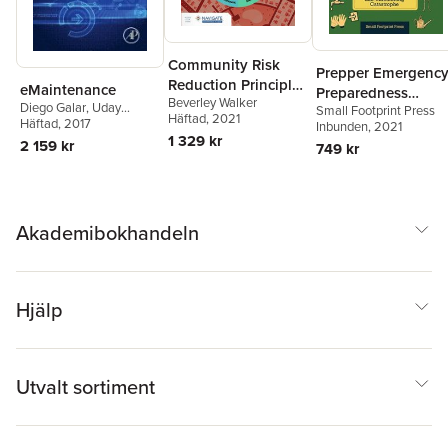
Community Risk
Prepper Emergenc
Reduction Principles
eMaintenance
Preparedness
Beverley Walker
and Practices
Diego Galar
,
Uday
Small Footprint Press
Survival Checklist
Häftad
, 2021
Kumar
Häftad
, 2017
Inbunden
, 2021
1 329 kr
2 159 kr
749 kr
Akademibokhandeln
Hjälp
Utvalt sortiment