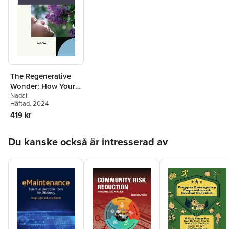
The Regenerative
Wonder: How Your
Nadal
Nose Reinvents
Häftad
, 2024
Itself Every Day
419 kr
Hoppa över listan
Du kanske också är intresserad av