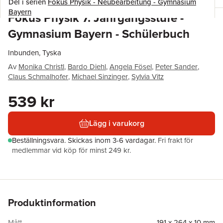
Del i serien
Fokus Physik - Neubearbeitung - Gymnasium
Bayern
Fokus Physik 7. Jahrgangsstufe -
Gymnasium Bayern - Schülerbuch
Inbunden, Tyska
Av
Monika Christl
,
Bardo Diehl
,
Angela Fösel
,
Peter Sander
,
Claus Schmalhofer
,
Michael Sinzinger
,
Sylvia Vitz
539 kr
Lägg i varukorg
Beställningsvara.
Skickas
inom 3-6 vardagar
.
Fri frakt för
medlemmar vid köp för minst 249 kr.
Produktinformation
Mått
191 x 264 x 10 mm