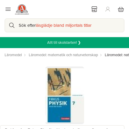
Sök efter
läsglädje bland miljontals titlar
Allt till skolstarten! ❯
Läromedel
Läromedel: matematik och naturvetenskap
Läromedel: na