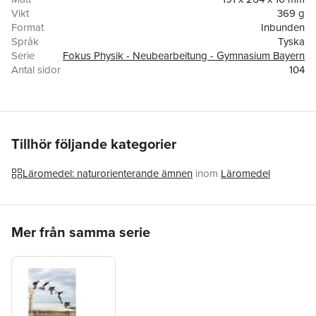
Vikt
369 g
Format
Inbunden
Språk
Tyska
Serie
Fokus Physik - Neubearbeitung - Gymnasium Bayern
Antal sidor
104
Upplaga
19000
Förlag
Cornelsen Verlag GmbH
ISBN
9783060108794
Tillhör följande kategorier
Läromedel: naturorienterande ämnen
inom
Läromedel
Hoppa över listan
Mer från samma serie