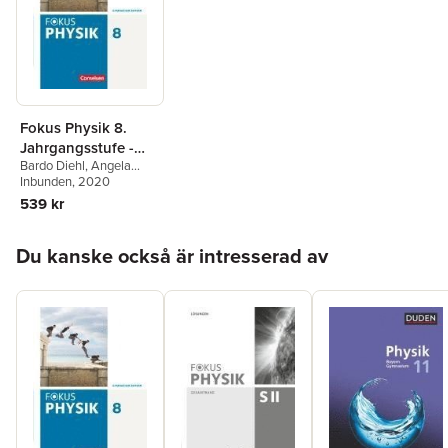
Fokus Physik 8.
Jahrgangsstufe -
Bardo Diehl
,
Angela
Gymnasium Bayern
Fösel
Inbunden
,
Andreas
, 2020
- Schülerbuch
Hartmann-Ferri
,
Peter
539 kr
Sander
,
Claus
Schmalhofer
Hoppa över listan
Du kanske också är intresserad av