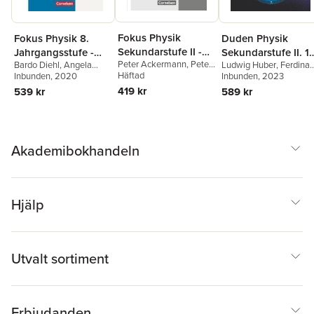
Fokus Physik
Fokus Physik 8.
Duden Physik
Sekundarstufe II -
Jahrgangsstufe -
Sekundarstufe II. 11
Peter Ackermann
,
Peter
Gesamtband -
Bardo Diehl
,
Angela
Ludwig Huber
,
Ferdina
Gymnasium Bayern
Schuljahr - Bayern 
Becker
Häftad
,
Elmar Breuer
,
Fösel
Inbunden
,
Andreas
, 2020
Hermann-Rottmair
Inbunden
, 2023
,
Oberstufe -
- Schülerbuch
Schulbuch
Stefan Burzin
,
Carsten
Hartmann-Ferri
,
Peter
Andrea Renner
,
Bardo
419 kr
539 kr
589 kr
Lösungen zum
Busch
,
Ralf Böhlemann
,
Sander
,
Claus
Diehl
,
Christian Amann
,
Schulbuch
Bardo Diehl
,
Jochen
Schmalhofer
Martin Blank
,
Peter
Dörr
,
Roger Erb
,
Karl-
Sander
Heinz Jutzi
,
Bernd
Reinhard
,
Hans Joachim
Akademibokhandeln
Schlichting
,
Claus
Schmalhofer
,
Helmke
Schulze
,
Peter M.
Schulze
,
Lutz-Helmut
Schön
,
Wolfgang Tews
,
Hjälp
Peter Tillmanns
,
Rolf
Winter
Utvalt sortiment
Erbjudanden