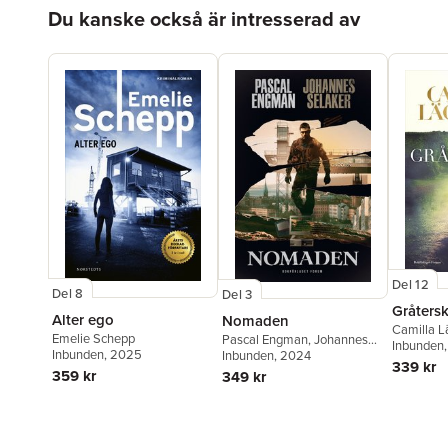
Hoppa över listan
Du kanske också är intresserad av
Del 12
Del 8
Del 3
Gråters
Alter ego
Nomaden
Camilla L
Emelie Schepp
Pascal Engman
,
Johannes
Inbunden
Inbunden
, 2025
Selåker
Inbunden
, 2024
339 kr
359 kr
349 kr