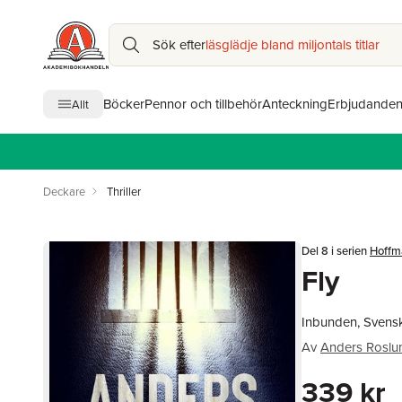
Sök efter
läsglädje bland miljontals titlar
Böcker
Pennor och tillbehör
Anteckning
Erbjudande
Allt
Deckare
Thriller
Del 8 i serien
Hoffm
Fly
Inbunden, Svens
Av
Anders Roslu
339 kr