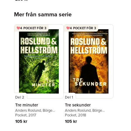
Hoppa över listan
Mer från samma serie
4 POCKET FÖR 3
4 POCKET FÖR 3
Del 2
Del 1
Tre minuter
Tre sekunder
Anders Roslund
,
Börge
Anders Roslund
,
Börge
Hellström
Pocket
, 2017
Hellström
Pocket
, 2018
105 kr
105 kr