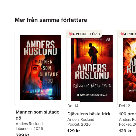
Hoppa över listan
Mer från samma författare
4 POCKET FÖR 3
4 POCK
Del 14
Del 12
Mannen som slutade
Djävulens bästa trick
100 pro
dö
Anders Roslund
Anders R
Anders Roslund
Pocket
, 2026
Pocket
, 
Inbunden
, 2026
129 kr
129 kr
299 kr