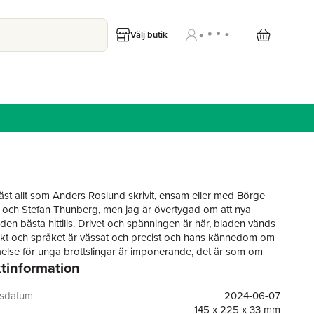
Välj butik
läst allt som Anders Roslund skrivit, ensam eller med Börge
 och Stefan Thunberg, men jag är övertygad om att nya
den bästa hittills. Drivet och spänningen är här, bladen vänds
kt och språket är vässat och precist och hans kännedom om
åelse för unga brottslingar är imponerande, det är som om
tinformation
 ett steg före verkligheten hela tiden.” - Expressen
 1990-talet försvinner en femtonåring från ett låst rum på ett
ngelse. Han syns aldrig till igen.
gsdatum
2024-06-07
senare sitter Piet Hoffmann i ett annat fängelse, dömd för
145 x 225 x 33 mm