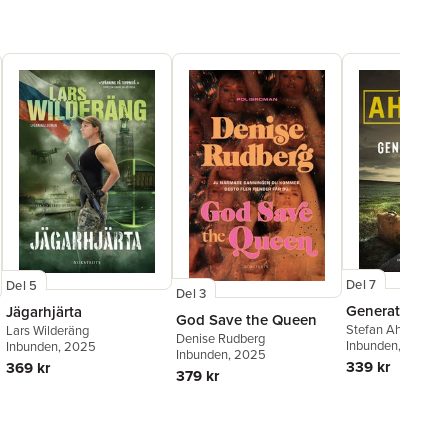
Del 7
Del 5
Del 3
Generation nol
Jägarhjärta
God Save the Queen
Stefan Ahnhem
Lars Wilderäng
Denise Rudberg
Inbunden
, 2025
Inbunden
, 2025
Inbunden
, 2025
339 kr
369 kr
379 kr