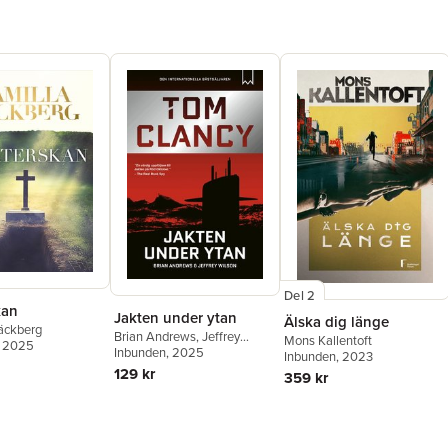
Del 2
kan
Jakten under ytan
Älska dig länge
äckberg
Brian Andrews
,
Jeffrey
Mons Kallentoft
, 2025
Wilson
Inbunden
,
Tom Clancy
, 2025
Inbunden
, 2023
129 kr
359 kr