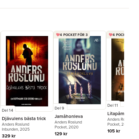
4 POCKET FÖR 3
4 POCKET FÖR 
Del 11
Del 9
Del 14
Litapåmig
Jamåhonleva
Djävulens bästa trick
Anders Roslund
Anders Roslund
Anders Roslund
Pocket
, 2022
Pocket
, 2020
Inbunden
, 2025
105 kr
129 kr
329 kr