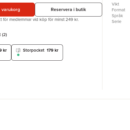
narkotikab
Vikt
infiltrera
i varukorg
Reservera i butik
Format
vars stor
Språk
akt för medlemmar vid köp för minst 249 kr.
Storebror
Serie
skulden på
Antal sid
måste ta 
Förlag
 (
2
)
på 90-tale
Medarbet
Med Fly b
ISBN
spännings
9 kr
Storpocket
179 kr
Fly är de
Ewert Gre