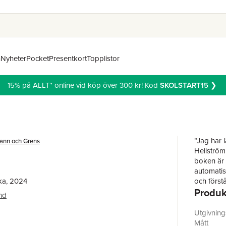
n
Nyheter
Pocket
Presentkort
Topplistor
15% på ALLT* online vid köp över 300 kr! Kod
SKOLSTART15
❯
”Jag har 
ann och Grens
Hellström
boken är 
automatis
ka, 2024
och först
Produk
han ligger
nd
En natt på
ungdomsfä
Utgivnin
Många år 
Mått