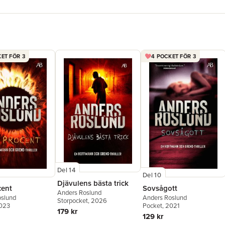
ET FÖR 3
4 POCKET FÖR 3
Del 14
Del 10
Djävulens bästa trick
cent
Sovsågott
Anders Roslund
oslund
Anders Roslund
Storpocket
, 2026
2023
Pocket
, 2021
179 kr
129 kr