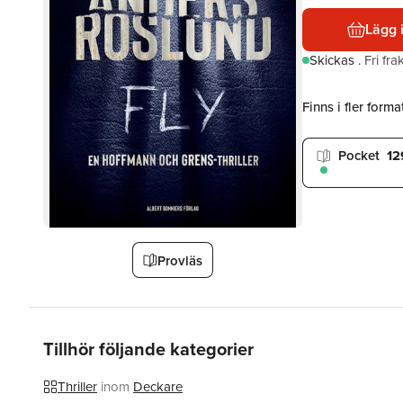
Lägg 
Skickas
.
Fri fr
Finns i fler format
Pocket
12
Provläs
Tillhör följande kategorier
Thriller
inom
Deckare