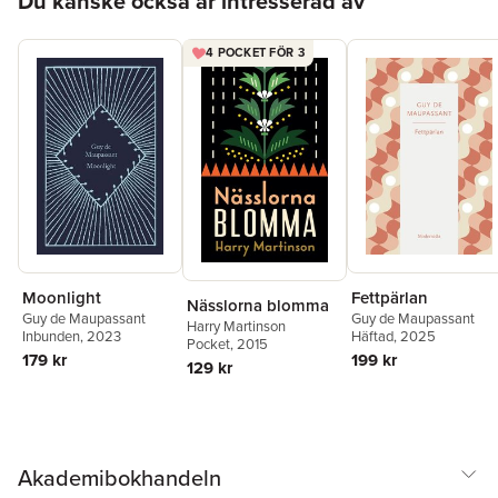
Du kanske också är intresserad av
May Alcott
,
Mary
Mademoiselle Fifi
Elizabeth Braddon
,
Jea
Richepin
,
Maurice Level
4 POCKET FÖR 3
Georges Rodenbach
,
Hårnålen
Gustav Nicolai
Ånger
Historien om en bondpiga
Olivlunden.
Moonlight
Fettpärlan
Nässlorna blomma
Guy de Maupassant
Guy de Maupassant
Harry Martinson
Inbunden
, 2023
Häftad
, 2025
Pocket
, 2015
179 kr
199 kr
129 kr
Akademibokhandeln