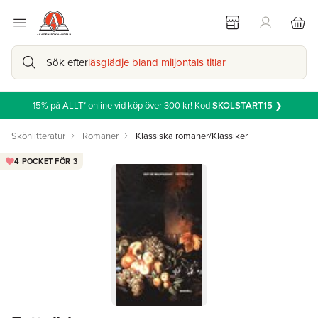
Sök efter
läsglädje bland miljontals titlar
15% på ALLT* online vid köp över 300 kr! Kod
SKOLSTART15
❯
Skönlitteratur
Romaner
Klassiska romaner/Klassiker
4 POCKET FÖR 3