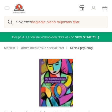
Sök efter
läsglädje bland miljontals titlar
15% på ALLT* online vid köp över 300 kr! Kod
SKOLSTART15
❯
Medicin
Andra medicinska specialiteter
Klinisk psykologi