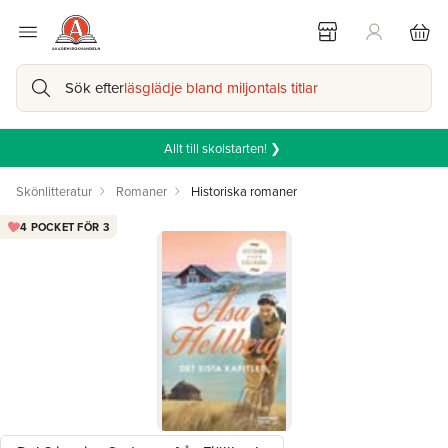
Sök efter
läsglädje bland miljontals titlar
Allt till skolstarten! ❯
Skönlitteratur
Romaner
Historiska romaner
4 POCKET FÖR 3