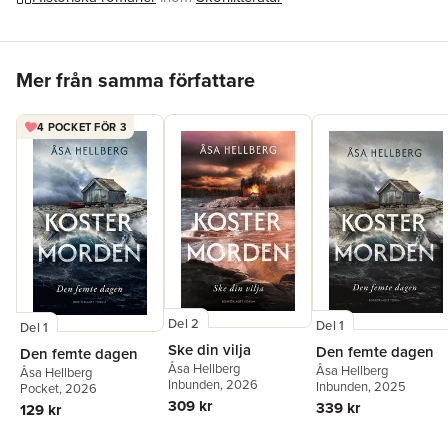
Hoppa över listan
Mer från samma författare
4 POCKET FÖR 3
Del 2
Del 1
Del 1
Ske din vilja
Den femte dagen
Den femte dagen
Åsa Hellberg
Åsa Hellberg
Åsa Hellberg
Inbunden
, 2026
Inbunden
, 2025
Pocket
, 2026
309 kr
339 kr
129 kr
Hoppa över listan