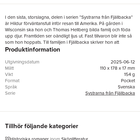
I den sista, storslagna, delen i serien ”Systrarna från Fjällbacka”
är Hildur förväntansfull inför resan till Amerika. På gården i
Wisconsin ska hon och Thomas Hellberg bilda familj och föda
upp djur. Framtiden ser oändligt ljus ut. Fast tillvaron blir inte så
som hon hoppats. Till familjen i Fjällbacka skriver hon att
Produktinformation
Thomas är en underbar make och far. Inget kunde vara längre
från sanningen. Hennes tvillingsyster Signe, som har fått tjänst
som maskinskriverska och husa i Fjällbacka, kämpar mot sina
Utgivningsdatum
2025-06-12
känslor för sonen i den högborgerliga familjen hon arbetar för.
Mått
110 x 178 x 17 mm
Hjälplös dras hon in i rivaliteten mellan honom och hans bror. Är
Vikt
154 g
Signe bara en bricka i ett vidrigt spel? Vem kan hon lita på när
Format
Pocket
katastrofen är ett faktum?
Språk
Svenska
Serie
Systrarna från Fjällbacka
Antal sidor
320
Förlag
Bokförlaget Forum
Medarbetare
Eva Lindeberg
ISBN
9789137163710
Miljömärkning
FSC
Tillhör följande kategorier
Historiska romaner
inom
Skönlitteratur