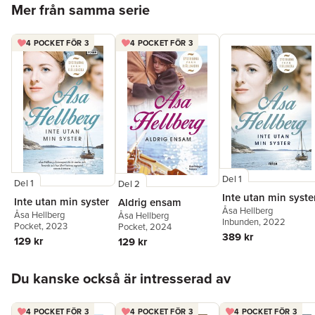
Mer från samma serie
4 POCKET FÖR 3
4 POCKET FÖR 3
Del 1
Del 1
Del 2
Inte utan min syste
Inte utan min syster
Aldrig ensam
Åsa Hellberg
Åsa Hellberg
Åsa Hellberg
Inbunden
, 2022
Pocket
, 2023
Pocket
, 2024
389 kr
129 kr
129 kr
Hoppa över listan
Du kanske också är intresserad av
4 POCKET FÖR 3
4 POCKET FÖR 3
4 POCKET FÖR 3