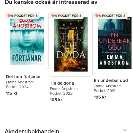
Du kanske också är intresserad av
4 POCKET FÖR 3
4 POCKET FÖR 3
4 POCKET FÖR 3
Det hon förtjänar
En underbar död
Emma Ångström
Till de döda
Emma Ångström
Pocket
, 2024
Emma Ångström
Pocket
, 2019
115 kr
Pocket
, 2022
105 kr
105 kr
Akademibokhandeln