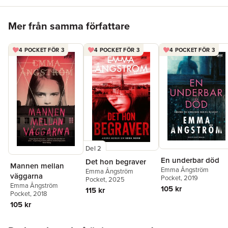
Hoppa över listan
Mer från samma författare
4 POCKET FÖR 3
4 POCKET FÖR 3
4 POCKET FÖR 3
Del 2
En underbar död
Det hon begraver
Mannen mellan
Emma Ångström
Emma Ångström
väggarna
Pocket
, 2019
Pocket
, 2025
Emma Ångström
105 kr
115 kr
Pocket
, 2018
105 kr
Hoppa över listan