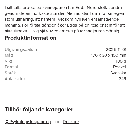
I sitt tuffa arbete på kvinnojouren har Edda Nord stöttat andra
genom deras mörkaste stunder. Men nu står hon inför sin egen
stora utmaning, att hantera livet som nybliven ensamstående
mamma. För första gången åker Edda på en resa ensam för att
hitta tillbaka till sig själv. Men arbetet på kvinnojouren gör sig
Produktinformation
hela tiden påmint. Hur långt är hon beredd att gå för att hjälpa
andra, samtidigt som hon tampas med att hålla ihop?
Malin har gjort det omöjliga och brutit sig loss ur en destruktiv
Utgivningsdatum
2025-11-01
relation. Men friheten kommer med ett högt pris. Hennes
Mått
170 x 30 x 100 mm
exmake använder deras gemensamma barn som en bricka i ett
Vikt
180 g
kallt och beräknande spel. Vad Malin trodde skulle bli en ny
Format
Pocket
början förvandlas snabbt till en kamp, där varje steg mot frihet
Språk
Svenska
får allt svårare konsekvenser.
Antal sidor
349
Det hon viskar
är en berättelse om styrkan i att bryta sig fri, om
Förlag
Piratförlaget
de svåra valen som följer på vägen mot självständighet och om
Medarbetare
Niklas Lindblad
det komplexa nät av relationer som spinner sig runt dem man
ISBN
9789164209856
älskar. Detta är den tredje delen om Edda Nord och
Miljömärkning
FSC
kvinnojouren, en spänningsserie om modet att stå upp för sig
Tillhör följande kategorier
själv och andra, även när oddsen är emot en.
Emma Ångström
har tidigare skrivit sju psykologiska
Psykologisk spänning
inom
Deckare
spänningsromaner. Hon är arbetar, liksom huvudkaraktären
Edda Nord, som kommunikatör.