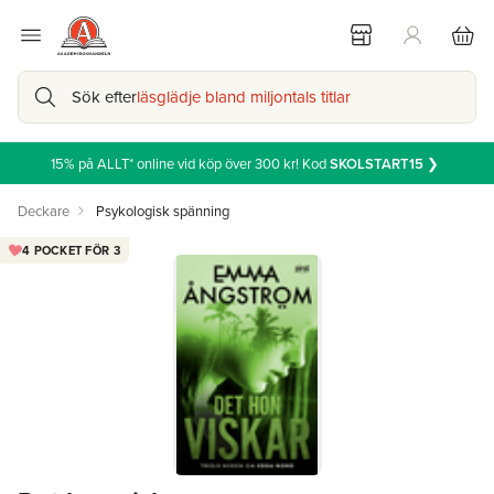
Sök efter
läsglädje bland miljontals titlar
15% på ALLT* online vid köp över 300 kr! Kod
SKOLSTART15
❯
Deckare
Psykologisk spänning
4 POCKET FÖR 3