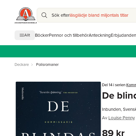
Sök efter
läsglädje bland miljontals titlar
Böcker
Pennor och tillbehör
Anteckning
Erbjudande
Allt
Deckare
Polisromaner
Del 14 i serien
Komm
De blin
Inbunden, Svens
Av
Louise Penny
89 kr