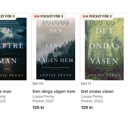
ET FÖR 3
4 POCKET FÖR 3
4 POCKET FÖR 3
Del 10
Del 11
re man
Den långa vägen hem
Det ondas väsen
enny
Louise Penny
Louise Penny
2025
Pocket
, 2021
Pocket
, 2022
125 kr
125 kr