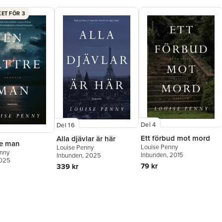
ET FÖR 3
Del 4
Del 16
Ett förbud mot mord
Alla djävlar är här
re man
Louise Penny
Louise Penny
enny
Inbunden
, 2015
Inbunden
, 2025
2025
79 kr
339 kr