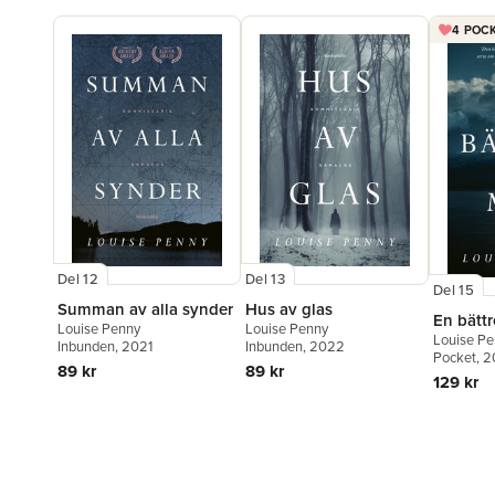
4 POCK
Del 12
Del 13
Del 15
Summan av alla synder
Hus av glas
En bätt
Louise Penny
Louise Penny
Louise P
Inbunden
, 2021
Inbunden
, 2022
Pocket
, 
89 kr
89 kr
129 kr