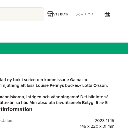
Välj butik
gtad ny bok i serien om kommissarie Gamache
n njutning att läsa Louise Pennys böcker.« Lotta Olsson,
människorna, intrigen och vändningarna! Det blir inte så
ttre än så här. Min absoluta favoritserie!« Betyg: 5 av 5 -
tinformation
kare
enny har gjort det igen. Spännande ända till slutet!«
neta
gsdatum
2023-11-15
r Armand Gamache ett egendomligt brev med en inbjudan till
145 x 220 x 31 mm