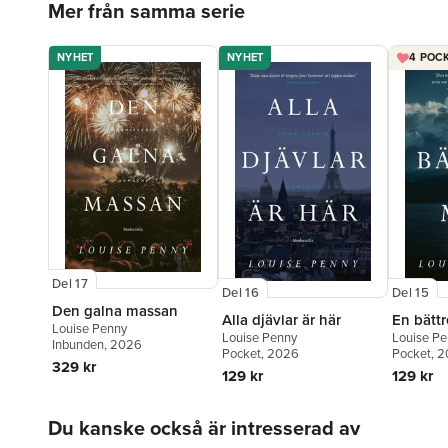
Mer från samma serie
NYHET
NYHET
4 POCK
Del 17
Del 16
Del 15
Den galna massan
Alla djävlar är här
En bätt
Louise Penny
Louise Penny
Louise P
Inbunden
, 2026
Pocket
, 2026
Pocket
, 
329 kr
129 kr
129 kr
Hoppa över listan
Du kanske också är intresserad av