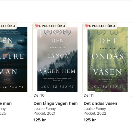
»En under
sidan.« D
»
De blind
bokblog
ET FÖR 3
4 POCKET FÖR 3
4 POCKET FÖR 3
Del 10
Del 11
re man
Den långa vägen hem
Det ondas väsen
enny
Louise Penny
Louise Penny
2025
Pocket
, 2021
Pocket
, 2022
125 kr
125 kr