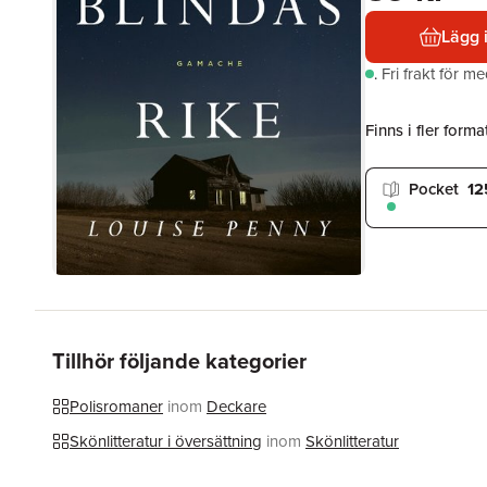
Lägg 
.
Fri frakt för m
Finns i fler format
Pocket
12
Tillhör följande kategorier
Polisromaner
inom
Deckare
Skönlitteratur i översättning
inom
Skönlitteratur