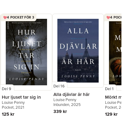
4 POCKET FÖR 3
4 POCKET FÖR 
Del 16
Del 9
Del 1
Alla djävlar är här
Hur ljuset tar sig in
Mörkt motiv
Louise Penny
Louise Penny
Louise Penny
Inbunden
, 2025
Pocket
, 2021
Pocket
, 2016
339 kr
125 kr
129 kr