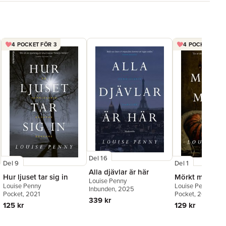
bart chockerande thriller som griper tag i en från första
enise Mina
as rike
är en välskriven och intressant berättelse.« Lottens
g
4 POCKET FÖR 3
4 POCKET FÖR 
Del 16
Del 9
Del 1
Alla djävlar är här
Hur ljuset tar sig in
Mörkt motiv
Louise Penny
Louise Penny
Louise Penny
Inbunden
, 2025
Pocket
, 2021
Pocket
, 2016
339 kr
125 kr
129 kr