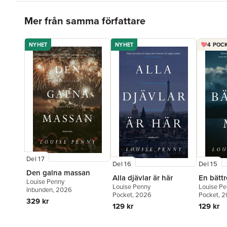
Hoppa över listan
Mer från samma författare
NYHET
NYHET
4 POCK
Del 17
Del 16
Del 15
Den galna massan
Alla djävlar är här
En bätt
Louise Penny
Louise Penny
Louise P
Inbunden
, 2026
Pocket
, 2026
Pocket
, 
329 kr
129 kr
129 kr
Hoppa över listan