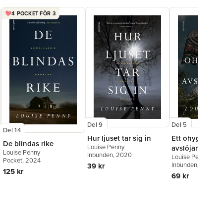
4 POCKET FÖR 3
Del 9
Del 5
Del 14
Hur ljuset tar sig in
Ett ohyggligt
De blindas rike
Louise Penny
avslöjande
Louise Penny
Inbunden
, 2020
Louise Penny
Pocket
, 2024
Inbunden
, 2016
39 kr
125 kr
69 kr