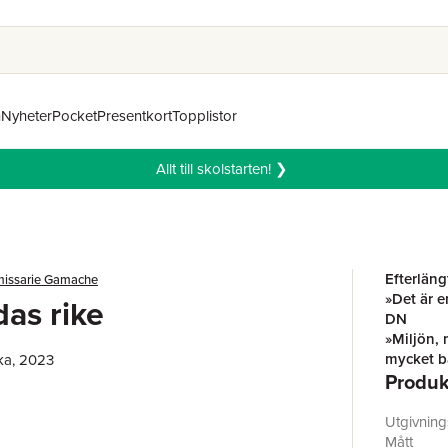
n
Nyheter
Pocket
Presentkort
Topplistor
Allt till skolstarten! ❯
Efterlän
issarie Gamache
»Det är e
das rike
DN
»Miljön, 
mycket bä
ka, 2023
Produk
Mest dec
»Louise P
Bibbloag
Utgivnin
En dag få
Mått