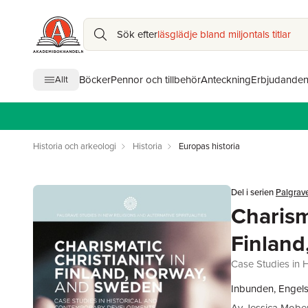
Sök efter
läsglädje bland miljontals titlar
Böcker
Pennor och tillbehör
Anteckning
Erbjudande
Allt
Historia och arkeologi
Historia
Europas historia
Del i serien
Palgrave
Charism
Finland
Case Studies in 
Inbunden, Engels