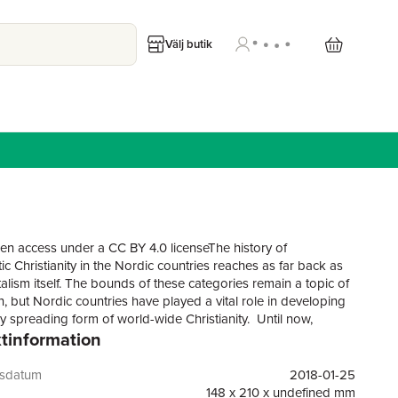
Välj butik
pen access under a CC BY 4.0 licenseThe history of
c Christianity in the Nordic countries reaches as far back as
alism itself. The bounds of these categories remain a topic of
n, but Nordic countries have played a vital role in developing
ly spreading form of world-wide Christianity. Until now,
tinformation
on global Charismatic Christianity has largely overlooked the
his book addresses and analyzes its historical and
ary trajectories in Finland, Norway, and Sweden. Through a
gsdatum
2018-01-25
of cases written by Nordic scholars from various disciplines, it
148 x 210 x undefined mm