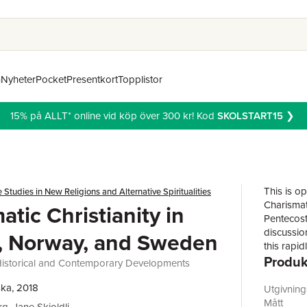
n
Nyheter
Pocket
Presentkort
Topplistor
15% på ALLT* online vid köp över 300 kr! Kod
SKOLSTART15
❯
This is o
 Studies in New Religions and Alternative Spiritualities
Charismati
atic Christianity in
Pentecost
discussio
, Norway, and Sweden
this rapid
Produk
research 
Historical and Contemporary Developments
region. T
contempor
ka, 2018
Utgivnin
selection 
Mått