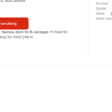
rg
,
Jane Skjoldli
demonstra
Format
interconn
Språk
Highlight
Serie
of Charism
Antal sid
 varukorg
Förlag
ISBN
a.
Skickas
inom 10-15 vardagar
.
Fri frakt för
öp för minst 249 kr.