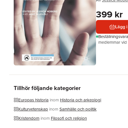
Av
Jessica Mobe
399 kr
Lägg i
Beställningsvar
medlemmar vid k
Tillhör följande kategorier
Europas historia
inom
Historia och arkeologi
Kulturvetenskap
inom
Samhälle och politik
Kristendom
inom
Filosofi och religion