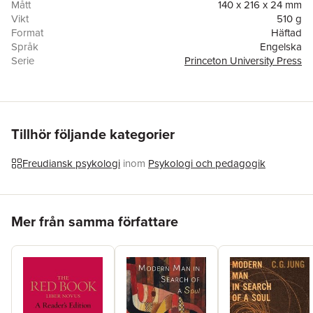
Mått
140 x 216 x 24 mm
Vikt
510 g
Format
Häftad
Språk
Engelska
Serie
Princeton University Press
Antal sidor
408
Förlag
Princeton University Press
ISBN
9780691017860
Översättare
R. F. C. Hull
Tillhör följande kategorier
Freudiansk psykologi
inom
Psykologi och pedagogik
Hoppa över listan
Mer från samma författare