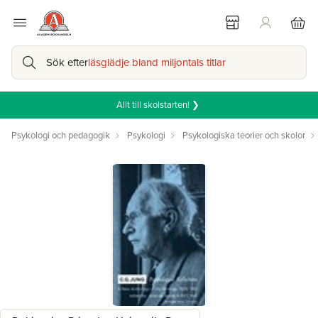
Sök efter
läsglädje bland miljontals titlar
Allt till skolstarten! ❯
Psykologi och pedagogik
Psykologi
Psykologiska teorier och skolor