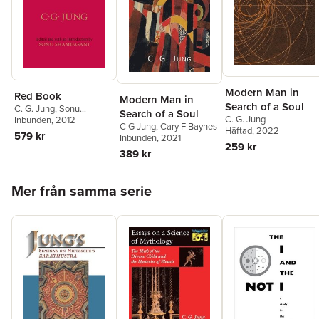
Modern Man in
Red Book
Modern Man in
Search of a Soul
C. G. Jung
,
Sonu
Search of a Soul
C. G. Jung
Shamdasani
Inbunden
, 2012
C G Jung
,
Cary F Baynes
Häftad
, 2022
579 kr
Inbunden
, 2021
259 kr
389 kr
Hoppa över listan
Mer från samma serie