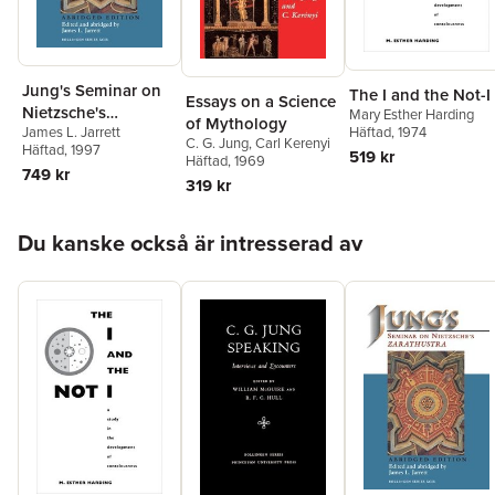
Jung's Seminar on
The I and the Not-I
Essays on a Science
Nietzsche's
Mary Esther Harding
of Mythology
James L. Jarrett
Häftad
, 1974
"Zarathustra"
C. G. Jung
,
Carl Kerenyi
Häftad
, 1997
519 kr
Häftad
, 1969
749 kr
319 kr
Hoppa över listan
Du kanske också är intresserad av