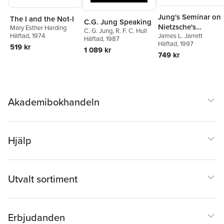
Jung's Seminar on
The I and the Not-I
C.G. Jung Speaking
Nietzsche's
Mary Esther Harding
C. G. Jung
,
R. F. C. Hull
Häftad
, 1974
James L. Jarrett
"Zarathustra"
Häftad
, 1987
Häftad
, 1997
519 kr
1 089 kr
749 kr
Akademibokhandeln
Hjälp
Utvalt sortiment
Erbjudanden