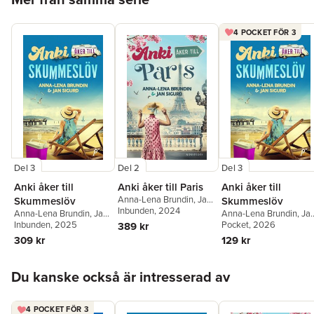
4 POCKET FÖR 3
Del 3
Del 2
Del 3
Anki åker till
Anki åker till Paris
Anki åker till
Anna-Lena Brundin
,
Jan
Skummeslöv
Skummeslöv
Sigurd
Inbunden
, 2024
Anna-Lena Brundin
,
Jan
Anna-Lena Brundin
,
Ja
Sigurd
Inbunden
, 2025
Sigurd
Pocket
, 2026
389 kr
309 kr
129 kr
Hoppa över listan
Du kanske också är intresserad av
4 POCKET FÖR 3