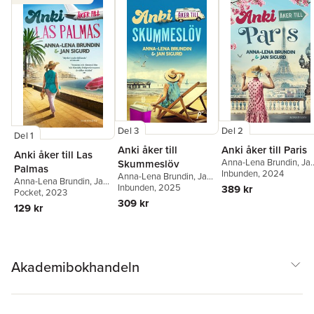
Del 3
Del 2
Del 1
Anki åker till
Anki åker till Paris
Anki åker till Las
Anna-Lena Brundin
,
Ja
Skummeslöv
Palmas
Sigurd
Inbunden
, 2024
Anna-Lena Brundin
,
Jan
Anna-Lena Brundin
,
Jan
Sigurd
Inbunden
, 2025
389 kr
Sigurd
Pocket
, 2023
309 kr
129 kr
Akademibokhandeln