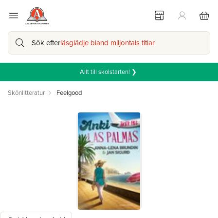
Sök efter
läsglädje bland miljontals titlar
Allt till skolstarten! ❯
Skönlitteratur
Feelgood