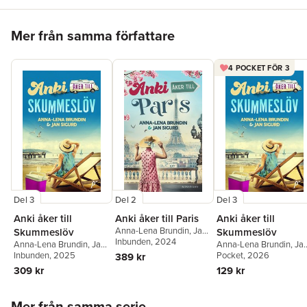
Hoppa över listan
Mer från samma författare
4 POCKET FÖR 3
Del 3
Del 2
Del 3
Anki åker till
Anki åker till Paris
Anki åker till
Anna-Lena Brundin
,
Jan
Skummeslöv
Skummeslöv
Sigurd
Inbunden
, 2024
Anna-Lena Brundin
,
Jan
Anna-Lena Brundin
,
Ja
Sigurd
Inbunden
, 2025
Sigurd
Pocket
, 2026
389 kr
309 kr
129 kr
Hoppa över listan
Mer från samma serie