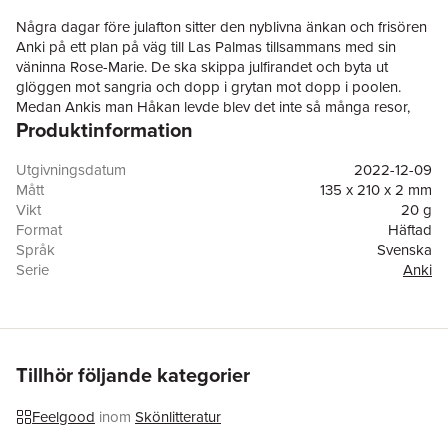
Några dagar före julafton sitter den nyblivna änkan och frisören
Anki på ett plan på väg till Las Palmas tillsammans med sin
väninna Rose-Marie. De ska skippa julfirandet och byta ut
glöggen mot sangria och dopp i grytan mot dopp i poolen.
Medan Ankis man Håkan levde blev det inte så många resor,
Produktinformation
det blev inte så mycket av någonting med honom faktiskt. Livet
rullade på utan vare sig toppar eller dalar.
Anki har inga större förväntningar på resan, eller på livet över
Utgivningsdatum
2022-12-09
huvud taget, men snart visar sig vistelsen på Kanarieöarna ha
Mått
135 x 210 x 2 mm
mer att erbjuda än spanska tapas och vackra vyer. Och när hon
Vikt
20 g
får veta saker om Håkan som hon inte alls kände till börjar hon
Format
Häftad
inse att de begränsningar man har i livet framför allt är de man
Språk
Svenska
själv sätter upp.
Serie
Anki
Antal sidor
189
Upplaga
1
Förlag
Norstedts
Medarbetare
Nils Olsson
ISBN
9789113122489
Tillhör följande kategorier
Miljömärkning
FSC
Feelgood
inom
Skönlitteratur